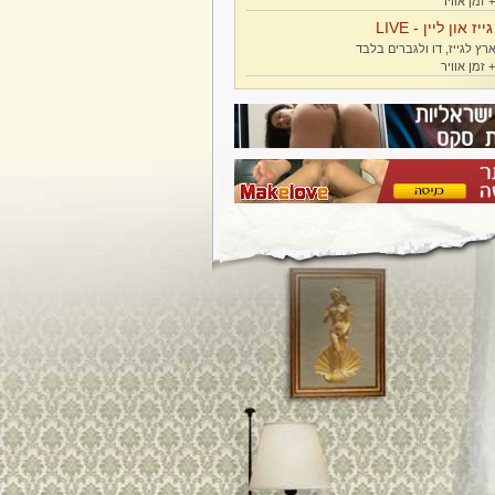
גייז און ליין - LIVE
רץ לגייז, דו ולגברים בלבד