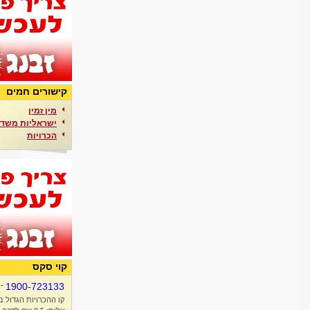
קישורים חמים
מין זמין
ישראליות משדר
הכרויות
קוי סקס
-
1900-723133
קו ההכרויות הגדול ב