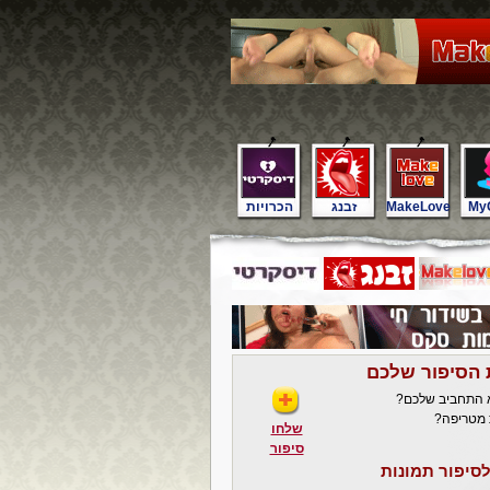
My
MakeLove
זבנג
הכרויות
 הסיפור שלכם
א התחביב שלכם?
 מטריפה?
שלחו
סיפור
סיפור תמונות