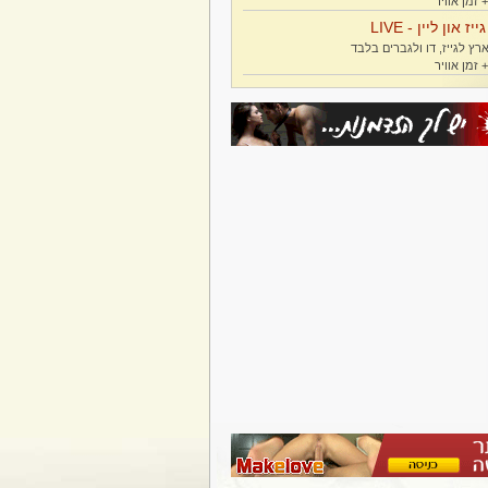
גייז און ליין - LIVE
רץ לגייז, דו ולגברים בלבד