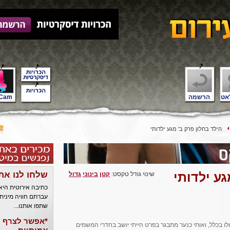
אט
הרשמה
Cam
הילד בחלון פרק ב' מגע ילדותי
גע ילדותי
שלחו לנו את
שינוי גודל טקסט:
קטן
בינוני
גדול
כתיבה אירוטית הי
עברתם חוויה מינית
שתפו אותנו...
*אפשר לצרף ל
ולו בכלל, ואותי כנער מתבגר בפרט הייתי יושב בחדרי המשמים