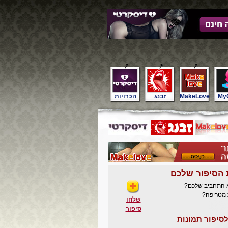
My
MakeLove
זבנג
הכרויות
 הסיפור שלכם
א התחביב שלכם?
 מטריפה?
שלחו
סיפור
סיפור תמונות