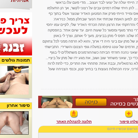
אמיתיות
: הייתי עולה על יצועי לבד ועצוב... מדי פעם עלו בראשי
. להן היתי שולח רמזים עבים על רצוני לקשר, אך הן התעלמו
ס ומייד הייתי פורק את המטען האדיר שנוצר אצלי בתוך כף
ים. למען האמת שכחתי את הנער שבחלון ממול. כניראה:
והדחקתי את הרצון התת הכרתי האדיר שלי, לקיים עמו יחסי
דרי נותר מוגף ומסוגר כל שעות היום. עד שיום אחד: בהפסקה
לנו: תפס לי מתן בביצים, מעך לי אותם, וצרך לי באוזן
 של מתן עם ביצי היה די ארוך, והוא לא הרפה ממני לכל צחוקם
ן, וזרמים של עונג טיפסו במעלה גופי הצנום והשרירי. התבישתי
 שאני נהנה חזרתי הביתה כשההורמונים משתוללים לי בגוף
י כך, שאני משחזר שוב ושוב, את מגע ידו של מתן על ביציי...
תמונות גולשים
א נורמאליות, ובבת אחת: פתחתי את התריס, כדי לתת לרוח
ני, עיניו הכחולות נעוצות בי בחיוך קטן, וכנפי הצניחה שעל
סיפור אחרון
לחו סיפור
תלונה להנהלת האתר
הרשם עכשיו חינם