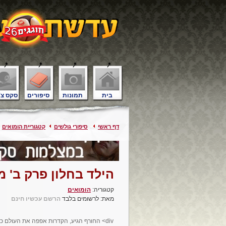
בית
תמונות
סיפורים
סקס צ'
דף ראשי
סיפורי גולשים
קטגוריית הומואים
הילד בחלון פרק ב' מ
קטגוריה:
הומואים
מאת: לרשומים בלבד
הרשם עכשיו חינם
div> החורף הגיע, הקדרות אפפה את העולם כ