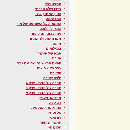
המבט שלו
שירן שלא הכרתי
הזיון המתוק שלי
המדהימה
הפנטזיה על השותפה של אורן
המגדל הלוהט
נערת צום יום כיפור
ממרח שוקולד המחר
מיקה
במילואים
אמא של איתמר
איילת
הפעם הראשונה שלי עם גבר
ערב ראש השנה
הדיירת
ילדה צעירה
חברה של הבת - פרק ג
חברה של הבת - פרק ב
חברה של הבת - פרק א
מוזר אך מעניין
רק קפה
אני וגיסתי הסקסית
טל וסתיו
רון ואני
חולצה שקופה
חלום חיי