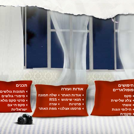
חיפושים
תכנים
אודות ועזרה
פופולאריים
תמונות גולשים
אודות האתר
שלח תמונה
סקס
סיפורי גולשים
תנאי שימוש
RSS
צלע שלישית
סרטי סקס מלאי
פרטיות
עזרה
אשתי
סקס חי עם
פרסמו אצלנו
מפת האתר
חילופי זוגות
ישראליות
סקסית