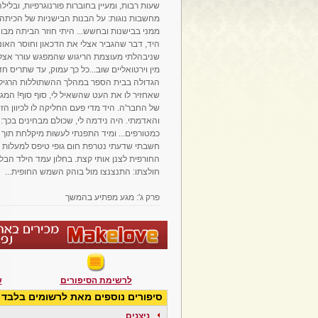
שעות רבות, ומעיין בחוברות פורנוגרפיות, ובלילה
מחשבות נוגות: על הבנות הבישניות של הכיתה..
ממני בבישנות ובחשש... היתי חוזר הביתה מבוא
היד, דבר שהגביר אצלי את הדכאון וחוסר האונ
שניבהלתי מעוצמת הריגוש שהמפגש עורר אצלי 
מין וירטואליים שוב...כל כך עמוק, עד שתריס ח
הגדולה בבית הספר במהלך ההשתוללות הרגילה ש
שאחזיר לו את העט שהשאיל לי, סוף סוף! המגע
של החבר'ה. היד מדי פעם החליקה לו לכיוון הזי
והאדמתי. היה נידמה לי, שכולם מבחינים בכך:
כמטורפים... ומיד התפנתי לעשות מיקלחת תוך כד
חשבתי שדעתי נטרפת חום גופי טיפס למעלות ל
החורפית לצנן אותי קצת. בחלון עמד הילד הבלודי
חולצתו: התנצנצו מול בוהק השמש החופית...
פרק ג': מגע מפתיע בהמשך
לרשימת הסיפורים
ש
סיפורים נוספים מאת לרשומים בלבד
ניצנים