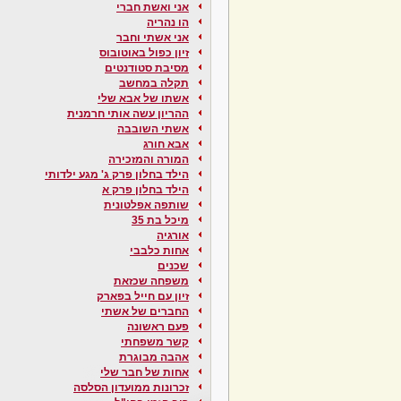
אני ואשת חברי
הו נהריה
אני אשתי וחבר
זיון כפול באוטובוס
מסיבת סטודנטים
תקלה במחשב
אשתו של אבא שלי
ההריון עשה אותי חרמנית
אשתי השובבה
אבא חורג
המורה והמזכירה
הילד בחלון פרק ג' מגע ילדותי
הילד בחלון פרק א
שותפה אפלטונית
מיכל בת 35
אורגיה
אחות כלבבי
שכנים
משפחה שכזאת
זיון עם חייל בפארק
החברים של אשתי
פעם ראשונה
קשר משפחתי
אהבה מבוגרת
אחות של חבר שלי
זכרונות ממועדון הסלסה