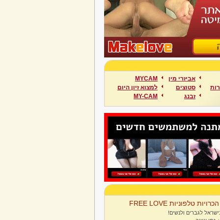
אביזרי מין
MYCAM
ות
סטוצים
למצוא זיון היום
זבנג
MY-CAM
הכרויות טלפוניות FREE LOVE
ישראל לגברים ולנשים!