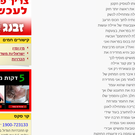
תו לטוסיק הקטן
 את ראשה יותר חזק
ילה ומתחילה לנשק
ותיה לתוך הכוס הרעב
צבעותי של איילה עושות
רת בפראות, בצעקות
לת להתחמם" ועכשיו
קישורים חמים
תה בכוס בפראות ואני
אח"כ אנחנו מרביצות
מין זמין
יטב והיא מחדירה את
ישראליות משדר
מושיקו מוסיף לכך
הכרויות
 זמן קצר איילה
 ונשארתי רק אני
איבר מינו המתוק של
לאחר מכן אני מחדירה
 מרגישה שהוא עומד
יכה את התענוג שלו אך
החלב הלבן והסמיך שלו
ת את החומר ומורחת
לבריכה ומתחילה לאונן
 להתערב בעוד שידי
קוי סקס
ני גומרת הרבה יותר
אאוו ואני גומרת
-
1900-723133
ובעת ומושיקו אבירי
קו ההכרויות הגדול ב
 נמסה בין זרועותיו החזקות