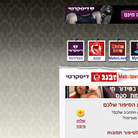
My
MakeLove
זבנג
הכרויות
 הסיפור שלכם
א התחביב שלכם?
 מטריפה?
שלחו
סיפור
סיפור תמונות