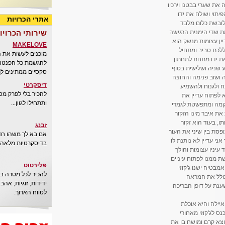
את שערי בבטנו וירכיו
יתוי ושולח את ידו
אתרי הכרויות
לובשת כלום מלבד
מת שדי הימנית הרגישה
שירותי הכרויו
יין עצומות מנשק הוא
MAKELOVE
ללכת סביב ומתחיל
מוכנים לעשות את 
את ידו מתחת לתחתון
להגשמת כל הפנטזיו
 שניה ושלישית בסוף
סקסיים ממתינים לך
ה ושוב פנימה והחוצה
דיסקרטי
ח ולגנוח ולהשמיע
להכיר בלי לפרק מס
א לפתוח עדיין את
ותתחילו לגוון...
 קמה ומתפשטת לגמרי
את איבר מינו הזקור
ו, בעוד הוא זקור
זבנג
סת בין שיני את העור
אם בא לך משהו חדש
ני עדיין לא נותנת לו
בדיסקרטיות מלאה..
עיניו עצומות והולך
ת ממנו לפתוח עיניים
פלירטוט
בטיה ישנו ג'קוזי
להכיר לכל מטרה בא
כולל את המראה
ידידות, זוגיות, אה
ענת על דופן הבריכה
לטווח הארוך.
איילה והיא אוכלת
ס לג'קוזי מאחורי
מוצא קרם ומושח בו את