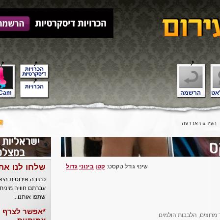
אט
הרשמה
Cam
העינוג בארבעה
שלחו לנו את
שינוי גודל טקסט:
קטן
בינוני
גדול
כתיבה אירוטית הי
עברתם חוויה מינית
שתפו אותנו...
*אפשר לצרף ל