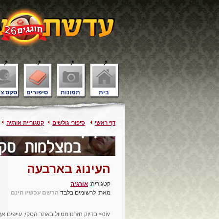
בית
תמונות
סיפורים
סקס צ'
דף ראשי
סיפורי גולשים
קטגוריית אורגיה
העינוג בארבעה
קטגוריה:
אורגיה
מאת: לרשומים בלבד
הרשם עכשיו חינם
div> בדיוק חזרנו מטיול באתר הסקי, עייפים אך מרוצים, הלבבות הולמים