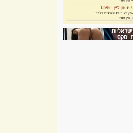
גייז און ליין - LIVE
רץ לגייז, דו ולגברים בלבד