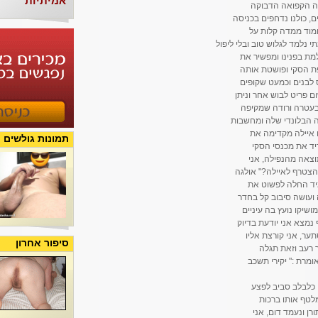
אמיתיות
עה הקפואה הדבוקה
ם, כולנו נדחפים בכניסה
חמוד ממדה קלות על
 נלמד לגלוש טוב ובלי ליפול
מת בפנינו ומפשיר את
פת הסקי ופושטת אותה
לבנים וכמעט שקופים
 פריט לבוש אחר וניתן
בעטרה ורודה שמקיפה
ה הבלונדי שלה ומחשבות
ם איילה מקדימה את
תמונות גולשים
יד את מכנסי הסקי
וצאה מהנפילה, אני
הצטרף לאיילה?" אולגה
מיד החלה לפשוט את
 ועושה סיבוב קל בחדר
שיקו נועץ בה עיניים
נמצא אני יודעת בדיוק
ער, אני קורצת אליו
סיפור אחרון
 רעב וזאת תגלה
ומרת :" יקירי תשכב
 כלבלב סביב לפצע
ומלטף אותו ברכות
רן ונעמד דום, אני