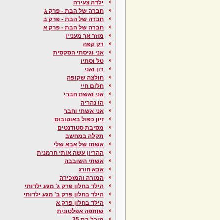
ילדה צעירה
חברה של הבת - פרק ג
חברה של הבת - פרק ב
חברה של הבת - פרק א
מוזר אך מעניין
רק קפה
אני וגיסתי הסקסית
טל וסתיו
רון ואני
חולצה שקופה
חלום חיי
אני ואשת חברי
הו נהריה
אני אשתי וחבר
זיון כפול באוטובוס
מסיבת סטודנטים
תקלה במחשב
אשתו של אבא שלי
ההריון עשה אותי חרמנית
אשתי השובבה
אבא חורג
המורה והמזכירה
הילד בחלון פרק ג' מגע ילדותי
הילד בחלון פרק ב' מגע ילדותי
הילד בחלון פרק א
שותפה אפלטונית
מיכל בת 35