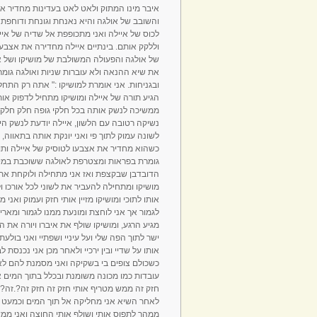
איבר מינו המתוק ולאט לאט בעדינות מחדיר או
והשובב של אולגה והיא נאנחת וגונחת ודוחפת
לכוס של איילה ואני מתכופפת אל שדיה של אי
וללקק אותם. בינתיים איילה מחדירה את אצבע
של אולגה והפעולה המשולבת של מושיקו ושל א
את שיא ההנאה ולא עוברות שניות ואולגה גומ
ובגניחות. אני אומרת למושיקו :" אתה רק התח
הגיע תורה של איילה ומושיקו מתחיל לדפוק או
ממשיכה לנשק אותה בכל חלקי גופה חלק חלק ו
נשיקה רטובה עם הלשון, איילה יודעת לנשק ה
לשונה עמוק לתוך פי ואני יונקת אותה בתאווה, 
כשהוא מחדיר את אצבעו לטוסיק של איילה ותוך
גומרת בפראות ומצטרפת לאולגה ששוכבת במים
הדובדבן שבקצפת ואז אני מתחילה ולוקחת את 
מושיקו ומתחילה להעביר את לשוני לכל אורכו ו
אותו לתוכי ומושיקו מזיין אותי חזק ועמוק ואני
לגמור אך אני לוחצת ומונעת ממנו לגמור ומאר
מגיע הרגע, ומושיקו שולף את איברו ויורה את 
ישר לתוך הפה שלי ועל עיניי ושפתיי ואני בולע
אותו על שדיי ובין ירכיי ולאחר מכן אני נכנסת 
כשכולם צופים בי בשקיקה ואני מסמנת להם לא
עובדות כמו מכונה משומנת ובכלל בתוך המים א
חזק זה ממש מטריף אותי חזק זה חזק זה?.זה?וו
לאחר השיא אני מחליקה אל תוך המים וכמעט ט
ממהר לתפוס אותי ושולף אותי החוצה ואני ממש