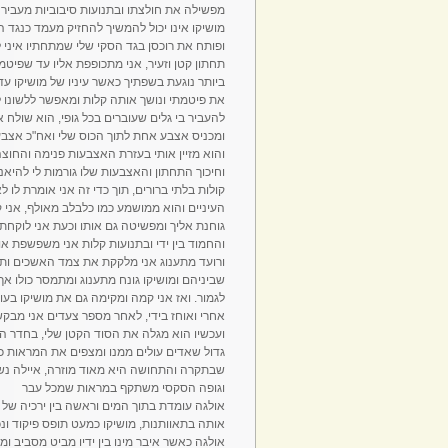
מפשילה את חולצתו ובתנועות סיבוביות מעבירה 
מושיקו אינו יכול להמשיך להחזיק מעמד כנגד הפ
ופותח את רוכסן בגד הסקי שלי שמתחתיו איני 
תחתון קטן וזעיר, אני מתכופפת אליו עד שפיט
ביותר נוגעת בשפתיך כאשר עיניו של מושיקו עד
את פיטמתי ונושך אותה קלות ומאפשר ללשונו 
להעביר בי גלים שעוברים בכל גופי, הוא שולח 
ומכניס אצבע אחת לתוך הכוס שלי ואח"כ אצבע
והוא מזיין אותי בעזרת האצבעות פנימה והחוצ
וחיכוך התחתון והאצבעות שלו גורמות לי להיאנ
קולות בלתי ברורים, תוך כדי זה אני אומרת לו ל
העיניים והוא ממושמע כמו כלבלב מאולף, אני
גוחנת אליך ומפשיטה גם אותו וכעת אני לוקחת 
והחמוד בין ידי ובתנועות קלות אני משפשפת אות
ורועד מתענוג אני מלקקת את צמד האשכים ותופ
שביניהם ומושיקו גונח מתענוג ומתמסר כולו אך א
לגמור. ואז אני קמה ומקימה גם את מושיקו בעוד 
אחרי ואוחז בידי, לאחר מספר צעדים אני מבקש
ועכשיו הוא מגלה את הסוד הקטן שלי, בחדר האמ
גדול שאדים עולים ממנו ומצפים את המראות 
שבתקרה והתחושה היא מאוד מוזרה, איילה נש
וגופה הסקסי משתקף במראות שמכל עבר
אולגה עומדת בתוך המים וראשה בין ירכיה של 
אותה בתאוותנות, מושיקו כמעט תופס פיקוד ונכנ
אולגה כאשר איבר מינו בין ידיו מביט מסביב ו