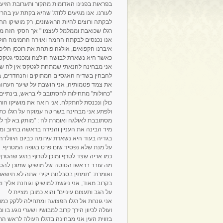
בפראות בפנינו האדומות מהקור ותערובת הזי
לעורנו. אנו מגיעים ללודג' שהיא בקתת עץ בהרי
לבקתה ורוצים להיות הראשונים, רק מושיקו ה
רגלו שכואבת וממלמל לעצמו " אך הסקי הזה מתי
אנו נכנסים לבקתה החמה ואוירה החמימה הול
איברנו הקפואים, אולגה פותחת את רוכסן חלי
כאשר היא נשארת לבושה חולצה ומכנסי גטקס 
אני מבחינה להנאתי שמתחת לגטקס אין לה שום
להבחין בשדיה האגסיים המתוקים והנהדרים, 
את צמד פטמותיה, אני חושבת על שיער הערוו
"כחולות" מתחילות להסתובב לי בראש, בינתיי
כולן ונכנסת להתקלח. אני רואה את מושיקו הור
ולפתע אני מבחינה בשריטה עמוקה על רגלו כת
מסתובבת לאולגה ואומרת לה : "מותק בא לך ל
מיד הבינה את העניין והנידה בראשה בחיוב ו
בגדיה בעוד היא נשארת עירומה כביום היוולדה
על מנת שלא נפסיד שום פרט בגופה המטריף. מו
כמו אריה שצד לטרף ומוכן לטרוף ברגע שהטרף 
מה עובר בראשו הסוטה של מושיקו שמוכן להסת
ואומרת: "תמתין בסבלנות יקירי אתה לא תישאר
בקרוב מאוד, אני ניגשת למושיקו וגוחנת אליך וא
על הגב ותעצום עיניים" והוא כמובן מציית לי
אני גונחת אל רגלו הפצועה ומתחילה ללקק כמו
ועולה לכיוון הירך קרוב למבושיו ושערי נוגע בו 
בזווית העין אני מבחינה בדגלו העולה לראש התו