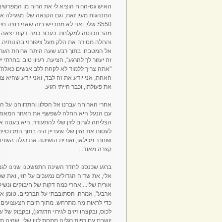
האיש גס-הרוח הוציא לי את הרוח מן המפרשים,
התנהגות מעין זאת, וגם הקנאה שלו מגעילה א
S550 שלי, ואני לא מתבייש בזה שאני רוצה
מהר ונכנסה למקלחת. כעבור כמה דקות יצאה
אל המטבח. בתוך רבע שעה היתה ארוחת הערב מו
זה יעזור לך להרגע", הציעה. רעיון טוב. בחרתי
"אתה צריך ללמוד לא לקחת ללב אנשים כאלה"
האחת, אני יודע את זה לבד, ואני יודע שהיא 
את פעולתו, וכבר הייתי רגוע.
אחרי הארוחה עברנו אל הסלון והתרווחנו על ה
עם הנעל היא החלה לשפשף את האזור המאוד-מס
הצליחה לגרום לזין שלי להתעורר. היא בעטה 
לעסות את הזין שלי שעדיין היה בתוך המכנסיים. 
שוחרר מכילאו, ואורית הושיטה את רגלה השניה
קצרה מאוד...
ברגע שכנסנו לחדר השינה התפשטנו שנינו לגמר
אלי, את שדיה הגדולים נמעכים על חזי, ואת ש
אורית שלי... אחרי כמה דקות של חיבוקים ונשי
ארבע", אמרה. הסתובבתי על הברכיים. טומן את 
כדי לראות מה מתרחש. מתוך תיבת הצעצועים של
לכוס, ובקצהו זיזים לגירוי הדגדגן), ובקבוק של
יושבת עם כפות רגליה מתחת לזין שלי, שהיה ת