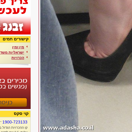
קישורים חמים
מין זמין
ישראליות משדר
הכרויות
קוי סקס
-
1900-723133
קו ההכרויות הגדול ב