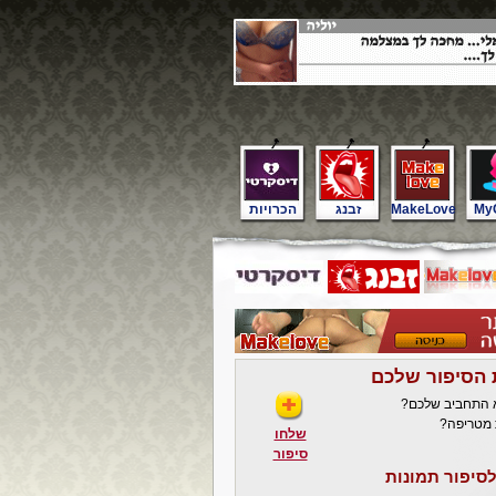
My
MakeLove
זבנג
הכרויות
 הסיפור שלכם
א התחביב שלכם?
 מטריפה?
שלחו
סיפור
סיפור תמונות