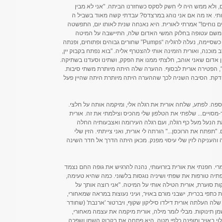
 ולא ממש היה לי חשק לסקס כשחזרנו הביתה. "אני לא מבין
ותי. אז מה אם אני נוהג במרצדס? עבדתי קשה מאוד בשביל ה
 חיים נוחים!" אמרתי לאורית. היא נאנחה שנית לאותו יום, התפשטה
 משם עטופה בחלוק המשי האדום שלה, התיישבה על המיטה
והחלה מסירה את הלק מעל ציפורני בהונותיה. כשסיימה, נעלה לרגליה “Pumps” שחורים גבוהים ופתוחים, ופנתה
כנה, ואורית הזמינה אותי להצטרף אליה. "בוא נפתח בקבוק יין,
 יין אדום שאני אוהב, חלצתי ממנו את הפקק, ושתינו וסעדנו בשתיקה.
, הפטירה אורית לבסוף. ההערה שלה היתה מיותרת משתי סיבות.
צודקת. הסיבה השניה לכך שההערה היתה מיותרת היתה שהיין פעל
ספה. לפתע, שלחה אורית את רגלה אלי, ומיקמה אותה על חלצי.
ויים... שלפתי את הטלפון שלי מהכיס וצילמתי את זה. אורית
את הנעל מעל כף רגלה, ועם רגלה העירומה ואצבעותיה החלה
"תפתח את הרוכסן..." הורתה לי אורית, ואני צייתתי. הזין שלי
 והעניקה לזין שלי עיסוי מפנק. מכאן היתה הדרך אל חדר השינה
י. חפנתי את אורית בזרועותי, נהנה להרגיש את גופה החם נצמד
פתיה טורפות את שפתי ושיניה נוגסות בלשוני. כמה שהיא טעימה,
קות סוערת, אורית הטילה אותי על המיטה. "אני רוצה אותך על
כתפי בכרית, ישבני מורם באויר, ועיני נעוצות במראה שמאחורי,
ה העלתה אורית דילדו סיליקון שקוף, ויברטור 'ארנבת' (שחודר
 שמן תינוקות. מבלי לומר מילה, אורית מיקמה את עצמה מאחורי,
לוי באויר ומופנה כלפי מטה. היא פתחה את בקבוק השמן ושפכה