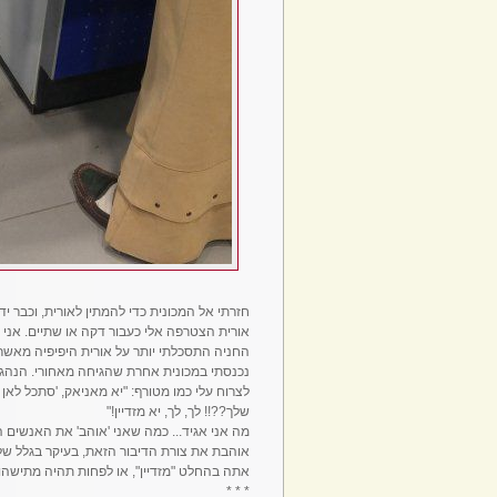
חזרתי אל המכונית כדי להמתין לאורית, וכבר יד
אורית הצטרפה אלי כעבור דקה או שתיים. אני 
החניה התסכלתי יותר על אורית היפיפיה מאשר 
נכנסתי במכונית אחרת שהגיחה מאחורי. הנהג 
לצרוח עלי כמו מטורף: "יא מאניאק, 'סתכל לא
שלך??!! לך, לך, יא מזדיין!"
מה אני אגיד... כמה שאני 'אוהב' את האנשים 
אוהבת את צורת הדיבור הזאת, בעיקר בגלל של
אתה בהחלט "מזדיין", או לפחות תהיה מתישהו ה
* * *