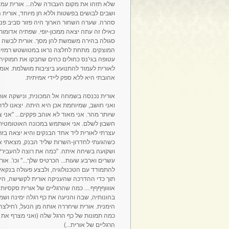
שלא תזהו את מקום העבודה שלה... אורית עמד
ושבים לבושים בפשטות וללא חן מיוחד, אורית 
סהרה. שערה השחור הארוך היה פזור סביב פני
סגולה בהירה משמשת להן מסך. אורית לבשה ח
המוצקים. מתחת לחלצה נראו במטושטש רמזים
עטופה בגי'נס כחולים כהים שחבקו את חמוקיה 
לאורית לעמוד להתנועע ביציבות מושלמת. אומר
אהובתי היא ללא ספק ליידי אמיתית.
אורית נכנסה בשמחה אל המכונית, ונישקה אותי 
ואני חושב, שמיוחמת אכן היא היתה. יצאנו לד
שיותר מהר. אני מאוד לא אוהב פקקים... "אני צר
חשבון לשלם. אני אשתמש במכונה האוטומטית, 
עצרתי לאורית ליד אחד הבנקים והיא יצאה בזר
כשהגעתי לחדרון-השרות שליד הבנק, מצאתי את
ושקועה בשיחה איתה. "כמה את רוצה להעביר?...
עשרים וארבע שעות... הכרטיס שלך..." וכו'. א
להתמודד עם הטכנולוגיה, ולבצע פעולה בנקאי
תוך כדי ההדרכה שהעניקה אורית לקשישה, הי
אווווףףףף.... כמה שהרגליים של אורית סקסיות ב
בהונותיה, שבה והניעה את כף רגלה ימינה ושמ
הימנית. אורית שיחררה אותה מן הנעל, ו'חילצה
כמה תמונות של כף הרגל שלה (ואני מצרף את ה
הרגליים של אורית...)