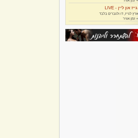
גייז און ליין - LIVE
רץ לגייז, דו ולגברים בלבד