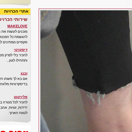
אתרי הכרויות
שירותי הכרויו
MAKELOVE
מוכנים לעשות את 
להגשמת כל הפנטזיו
סקסיים ממתינים לך
דיסקרטי
להכיר בלי לפרק מס
ותתחילו לגוון...
זבנג
אם בא לך משהו חדש
בדיסקרטיות מלאה..
פלירטוט
להכיר לכל מטרה בא
ידידות, זוגיות, אה
לטווח הארוך.