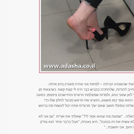
עתי שכשנגיע הביתה – לפחות אני אהיה מעוניין בזיון איתה.
חייב להודות, שלהתרכז בכביש כבר היה לי קצת קשה. כשיצאתי מן
לאן שאני נוהג, ולמרות שמצלמת הרוורס והחיישנים ציפצפו, כמעט
ההוא צפר כמו משוגע, והוציא את הראש מבעד לחלון שלו כדי
ן ש'תה נוסע!!! חושב שאם יש'ך מרצדס אתה יכול לעשות מה בראש
האלה... "שמעת מה שהוא אמר לי?" שאלתי את אורית. "גם אני לא
א עשית את זה בכוונה", היא נאנחה, "אבל בדבר אחד הוא צודק:
יום, אני חושבת..."