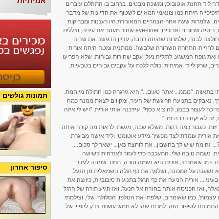
אמיתיות
ה ליד תחנת אוטובוס, ומשכה מבטים. ברחוב בו התהלכו עוברים
היפיפייה היתה כמו צונאמי המאיים לשטוף את הדיונות של מדבר
ה, שלמרות שעת אחר-הצהריים המאוחרת היו רעננות ומבריקות
כאילו זה עתה יצאה ממכון-יופי. שפתיה אדומות, ריסיה שחורים וארוכים, eye-liner שחור מעטר את עיניה, וצללית
ולצה לבנה, שלמרות שהיתה רחבה, עדיין הדגישה את שדיה
 לחזיית-התחרה השחורה שלבשה. ממתניה ומטה היתה אורית
ואת גופה המשגע. לרגליה נעלי עקב שחורות גבוהות, שלא הפריעו
ים, שרק ליידי אמיתית יכולה ללכת על עקבים גבוהים בטבעיות.
בתאווה. "מממ... אתה טעים...",היא גירגרה כמו חתולה מיוחמת.
תמונות גולשים
רך, נאבקים בתנועה הרוגשת של העיר, ומקווים לצאת ממנה כמה
יכה לעצור בבנק, להוציא כסף", עידכנה אותי אורית, "ויש לי איזה
זה לא יקח הרבה זמן."
יזות. כעבור כמה דקות, משלא שבה, ניגשתי לראות מה קורה איתה.
 אורית עומדת לצד מכשיר-מידע אוטומטי וליד אישה מבוגרת,
 זה מה שיש לך בחשבון.. את לוחצת כאן... ישאר לך סכום...
ורית, נשמה טובה שלי, התעכבה כדי לעזור לאזרחית קשישה
ת. כמו שאמרתי, אורית היא נשמה טובה, תמיד שמחה לעזור.
סיפור אחרון
א נשענה על המכונה, ושלפה את כף רגלה השמאלית מן הנעל.
עיני.... אורית הניעה את כף הרגל בתנועות סיבוביות, כיווצה את
אלה, ואז הכניסה אותה בחזרה אל הנעל. ואז הגיע תורה של הרגל
 עצמות', כמו שאומרים. שלפתי את הטלפון הסלולרי שלי, וצילמתי
תמונות לסיפור הזה, למרות שהן לא ממש עושות צדק ליופיין של