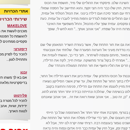
ינה שלנו. פיסקתי את הרגליים שלי מיד, חושפת את הכוס
ות, הזין שלו כבר היה חצי זקוף, והוא התיישב על הספה שמולי.
אתרי הכרויות
תי עם חומר סיכה ועם דילדו בינוני. את הנוזל הטלתי אל עמית,
 עם הרגליים פרוסות לצדדים והפות מחייך לעברו על עמית. כעת
שירותי הכרויו
ים ומקסים. עמית שפך עליו מהנוזל, והחל משפשף את האיבר
MAKELOVE
 מרוח היה על שפתיו. "אני אוהב אותך..." הוא לחש לי, שופך
מוכנים לעשות את 
להגשמת כל הפנטזיו
סקסיים ממתינים לך
יראה גם את חור התחת שלי, אשר בעזרת השריר המאומן שלי שם
דיסקרטי
יניו נודדות מעיני אל הערווה הפעורה שלי. שלחתי את אצבעותי
להכיר בלי לפרק מס
 מאוד, מיוחם ומצפה לשיחרור.. תוך כדי כך, הגשתי לעמית את
ותתחילו לגוון...
" אמרתי לו בקול צרוד מתשוקה. עמית חייך, לקח את הדילדו,
ן הרים את רגליו וחשף את חור התחת המגולח והנהדר שלו.
זבנג
נות על הכוס והדגדגן שלי. עמית כיוון את ראש הדילדו אל החור,
אם בא לך משהו חדש
לדו בתוך החור של התחת שלו, עד שרק אשכי הסיליקון נשארו
בדיסקרטיות מלאה..
ית מזיין לעצמו את התחת עם הדילדו, פנימה והחוצה בקצב
וט בנשימה שלי, שהלכה ונהייתה כבידה יותר ויותר מרגע לרגע.
פלירטוט
 "כן, זה טוב... אני אוהב שאת רואה את זה... אני אוהב שאנחנו
להכיר לכל מטרה בא
ידידות, זוגיות, אה
לטווח הארוך.
 בטרוף, מקרבת אותי יותר ויותר אל האורגזמה שכל כך הייתי
הזין העצום שלו, תוך כדי שדילדו מפלח את החור של התחת שלו,
ושנינו נגמור בעוצמה רבה. רציתי שזה יקרה לנו יחד, אבל לא
ד קצת זמן, אבל הזין של עמית כבר היה אדום ונפוח והיה נראה