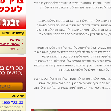
יקשתי. יותר נכון, התחננתי. רציתי שאורגזמה שלי תתפרץ תוך כדי
הבת לראות את השפריצים הגדולים שיוצאים מהחור של הזין
ון העצמי של התחת שלו. ראיתי שהוא מתאמץ לשלוט בעצמו.
אורגזמה, ועמדתי לתת לו את הסימן שהוא יכול לגמור ולהשפיך.
, שהוא יודע לבד מתי אני עומדת להתפוצץ והוא לא צריך שום
קישורים חמים
, עמית חזר לזיין את החור שלו תחת יותר במרץ, והגביר את
מין זמין
ישראליות משדר
ה ממנו כל בדל של תענוג. כל הגוף שלי רעד, וגלים של הנאה
הכרויות
 החדיר עמית את הדילדו לתוך התחת שלו עד הסוף, השאיר אותו
ל שפיך הרותח. ראיתי על פניו את הבעת התענוג העילאי
מית הגביר עוד יותר את ההנאה שלי. התפתלנו יחד באורגזמות
חת על השני. השפיך של עמית, שתמיד משפריץ החוצה בעוצמה
, על השטיח, אפילו על שולחן קטן שעמד בצד.
ברך לפניו. שלפתי את הדילדו מהחור של התחת שלו, וליקקתי את
י את כל השפיך שנשאר על הבטן והחזה של עמית, עד ששום
עמית ליטף אותי ואני אותו. "אתה משגע אותי.." אמרתי לו. הוא
קוי סקס
-
1900-723133
קו ההכרויות הגדול ב