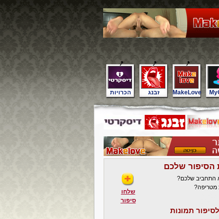
My
MakeLove
זבנג
הכרויות
 הסיפור שלכם
א התחביב שלכם?
 מטריפה?
שלחו
סיפור
סיפור תמונות