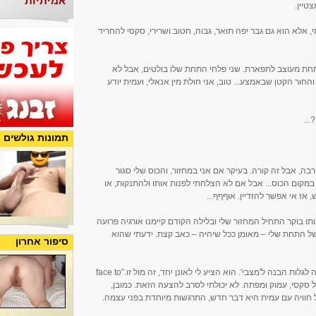
אמיתיות
טיין.
, אלא הוא גם גבר יפה תואר, גבוה, חטוב ושרירי, סקסי להחריד
 תחת מעוצב לתפארת. שני פלחי התחת שלו בולטים, אבל לא
והחור הקטן שבאמצע... טוב, אני חולת מין אנאלי, ועמית יודע
...
תמונות גולשים
בה, אבל זה קורה. בעיקר אם אני במחזור, והכוס שלי סגור
במקום הכוס... אבל אם לא הצלחתי לפנות אותו ולהתנקות, או
אז אי אפשר להזדיין. אוףףף...
תו בוקר התחיל המחזור שלי ובלילה הקודם קיימנו אורגיה פרועה
של התחת שלי – מאומן ככל שיהיה – כאב קצת. ידעתי שהוא
סיפור אחרון
"אבל אני מיוחמת..." רטנתי באוזני עמית, שניסה לגלות הבנה ל'מצבי'. הוא הציע לי לאונן יחד, זה מול זו.”face to
באוזני, בקול סקסי, עמוק ומפתה. לא יכולתי לסרב להצעה הזאת. כמובן,
ל חוויה עם עמית היא דבר חדש, התרגשות מיוחדת בפני עצמה.