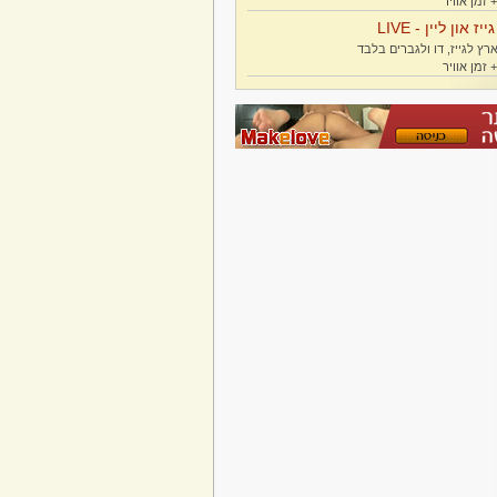
גייז און ליין - LIVE
רץ לגייז, דו ולגברים בלבד