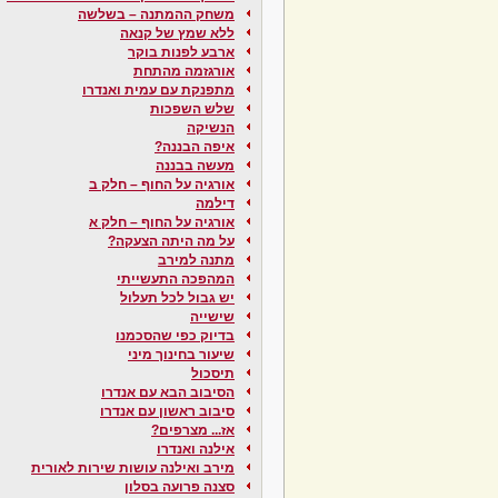
משחק ההמתנה – בשלשה
ללא שמץ של קנאה
ארבע לפנות בוקר
אורגזמה מהתחת
מתפנקת עם עמית ואנדרו
שלש השפכות
הנשיקה
איפה הבננה?
מעשה בבננה
אורגיה על החוף – חלק ב
דילמה
אורגיה על החוף – חלק א
על מה היתה הצעקה?
מתנה למירב
המהפכה התעשייתי
יש גבול לכל תעלול
שישייה
בדיוק כפי שהסכמנו
שיעור בחינוך מיני
תיסכול
הסיבוב הבא עם אנדרו
סיבוב ראשון עם אנדרו
אז... מצרפים?
אילנה ואנדרו
מירב ואילנה עושות שירות לאורית
סצנה פרועה בסלון