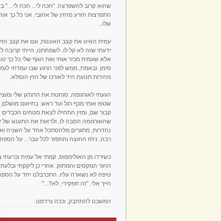
שהוא קרוב להשפרצה. "חכה לי... חכה לי... " ב
התפרצות הזרע מהזין של אהובי. אני כל כך או
שלו...
עמית האיט את קצב האוננות, וגם את קצב הזי
ידעתי שזה לא קל לו. לשמחתנו, הייתי קרובה ל
אלא שעמית מכיר אותי ואת הגוף שלי כל כך טוב
סימן. ובאמת, ממש לפני הרגע שבו עמדתי לגמור
מהירות תנועת היד לאורכו של הזין הנפלא.
הגעתי לאורגזמה, סוחטת את הדגדגן שלי ומוציא
שטפו אותי מכף רגל ועד ראש. בתיאום מושלם,
קבור שם, ומזין התחילו לצאת מטחים הכבדים ש
שהאורגזמה הסבה לו, ולראות את התענוג של ע
נהדרות, מתגרים מלהסתכל אחד על השניה וא
רבה, ניתז החוצה והתפזר לכל עבר... על הספה
כשירדו מן האולימפוס, קמתי אל עמית וכרעתי 
החור המקסים והמתוק. אחרי כן ליקקתי ובלעת
טיפה לא נשארה עליו. התכרבלנו יחד על הספה, 
חייך אלי. "זה תפקידי, לא?..."
המשכנו להתחבק, וככה נרדמנו.