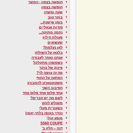
חופשה בצפון - המשך
חופשה בצפון
שעה ומשהו
בוקר טוב
בזמן שישנת...
סודות אנאליים
נקמה מתוקה...
פעולת חילוץ
שעשועים
לאן נעלמת?
בלגאן על השולחן
אנחנו נאחר לעבודה
כשמשהו מתקלקל
פינוק של בוקר
מה זה עושה לך?
הפתעה על החוף
משטוטגארט להמבורג
הסיבוב השני
אחד פלוס אחד פלוס אחד
לשם מה יש חברים?
משולש לוהט
כשאורית מעלי
נהדר באופן בלתי-יאמן!
מופע קולי
S560 COUPE
דנה – חלק ב'