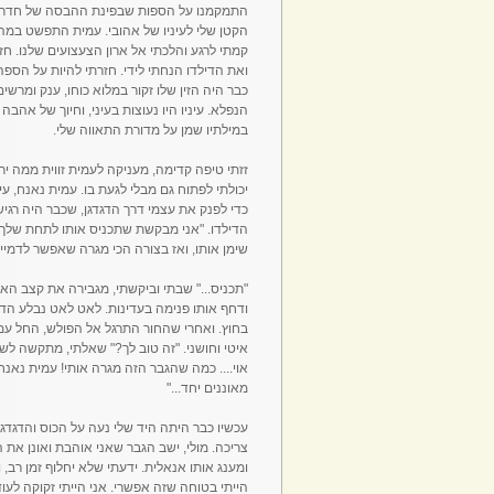
התמקמנו על הספות שבפינת ההבסה של חדר הש
הקטן שלי לעיניו של אהובי. עמית התפשט במהיר
קמתי לרגע והלכתי אל ארון הצעצועים שלנו. חזר
ואת הדילדו הנחתי לידי. חזרתי להיות על הספה
כבר היה הזין שלו זקור במלוא כוחו, ענק ומרש
הנפלא. עיניו היו נעוצות בעיני, וחיוך של אהבה
במילתיו שמן על מדורת התאווה שלי.
זזתי טיפה קדימה, מעניקה לעמית זווית ממה 
יכולתי לפתוח גם מבלי לגעת בו. עמית נאנח, ע
כדי לפנק את עצמי דרך הדגדגן, שכבר היה רגיש
הדילדו. "אני מבקשת שתכניס אותו לתחת שלך...
שימן אותו, ואז בצורה הכי מגרה שאפשר לדמיי
"תכניס..." שבתי וביקשתי, מגבירה את קצב האונ
ודחף אותו פנימה בעדינות. לאט לאט נבלע הדי
בחוץ. ואחרי שהחור התרגל אל הפולש, החל עמ
איטי וחושני. "זה טוב לך?" שאלתי, מתקשה לשל
אוי.... כמה שהגבר הזה מגרה אותי! עמית נאנח.
מאוננים יחד..."
עכשיו כבר היתה היד שלי נעה על הכוס והדגדגן
צריכה. מולי, ישב הגבר שאני אוהבת ואונן את 
ומענג אותו אנאלית. ידעתי שלא יחלוף זמן רב, 
הייתי בטוחה שזה אפשרי. אני הייתי זקוקה לעו