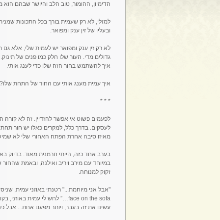
הדימיון, ההומור, טוב הלב והיושר שבהם הוא מצ
למזלי, לא רק שעמית בורך בכל התכונות שמניתי
ובעליו של זין ענק ומפואר.
לא רק זין ענק ומפואר יש לעמית שלי, אלא גם
גדולים מדי. העור שלו חלק כמו פנים של תינוק. 
איך להשתמש בחור הזה שלו כדי לענג אותי.
איך עמית מענג אותי עם החור של התחת שלו??
* * *
לפעמים פשוט אי אפשר להזדיין. זה לא קורה הר
לעסקים. בדרך כלל, למקרים כאלו יש חור תחת 
מאיזו סיבה אחרת הפתח האחורי שלי לא שמיש, 
בערב אחד כזה, הייתי חרמנית מאוד. בדיוק באו
במיוחד עם מירב ויריב ואילנה, ובאמת שהחור 
זקוק למנוחה.
face on the sofa…” לחש לי עמית 
עשינו את זה בעבר, ויותר מפעם אחת... אבל כ