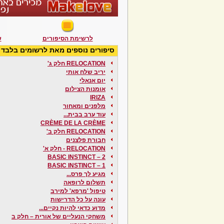
לרשימת הסיפורים
ש
סיפורים נוספים מאת לרשומים בלבד
RELOCATION חלק ג'
יריב שלח אותי
יום אנאלי
אומנות הצילום
IRIZA
מלפנים ומאחור
עוד ערב בבית...
CRÈME DE LA CRÈME
RELOCATION חלק ב'
חבורת פלצנים
RELOCATION - חלק א'
BASIC INSTINCT – 2
BASIC INSTINCT – 1
מגיע לך פרס...
תשלום לרופאה
טיפול 'מרפא' למירב
עונה על כל הדרישות
מדוע כדאי להיות נקיים...
משחקי הנעליים של אורית – חלק ב