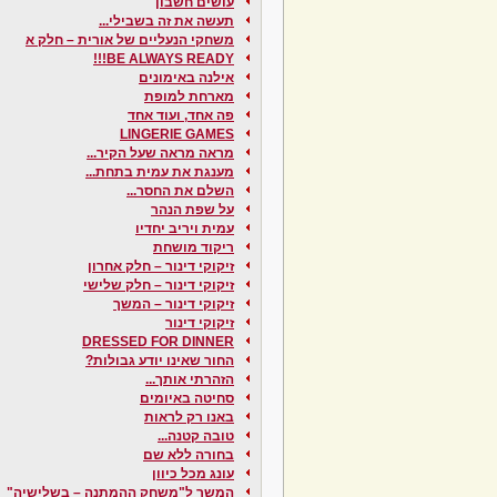
עושים חשבון
תעשה את זה בשבילי...
משחקי הנעליים של אורית – חלק א
BE ALWAYS READY!!!
אילנה באימונים
מארחת למופת
פה אחד, ועוד אחד
LINGERIE GAMES
מראה מראה שעל הקיר...
מענגת את עמית בתחת...
השלם את החסר...
על שפת הנהר
עמית ויריב יחדיו
ריקוד מושחת
זיקוקי דינור – חלק אחרון
זיקוקי דינור – חלק שלישי
זיקוקי דינור – המשך
זיקוקי דינור
DRESSED FOR DINNER
החור שאינו יודע גבולות?
הזהרתי אותך...
סחיטה באיומים
באנו רק לראות
טובה קטנה...
בחורה ללא שם
עונג מכל כיוון
המשך ל"משחק ההמתנה – בשלישיה"