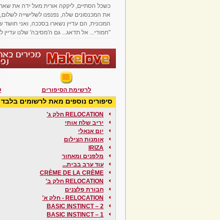
כשכל הסתיים, ליקקה אורית מעל ידה את שארי
את המכנסונים שלה, נפנפנו לשלישייה לשלום, 
המכונית, הם עדיין נשארו בסככה, ואני חושד 
"חמודי... אל תדאג... גם ה'מסיבה' שלנו עדיין ל
לרשימת הסיפורים
ש
סיפורים נוספים מאת לרשומים בלבד
RELOCATION חלק ג'
יריב שלח אותי
יום אנאלי
אומנות הצילום
IRIZA
מלפנים ומאחור
עוד ערב בבית...
CRÈME DE LA CRÈME
RELOCATION חלק ב'
חבורת פלצנים
RELOCATION - חלק א'
BASIC INSTINCT – 2
BASIC INSTINCT – 1