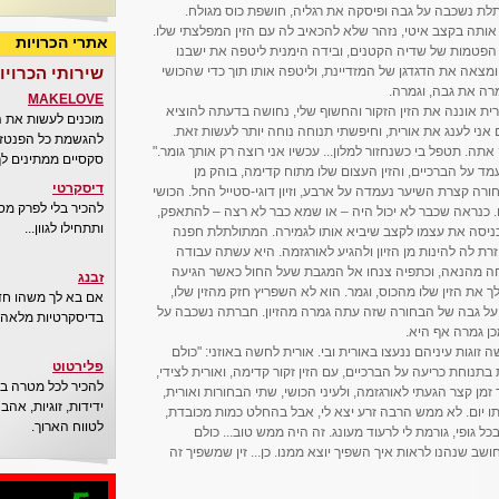
תלת נשכבה על גבה ופיסקה את רגליה, חושפת כוס מגולח.
 אותה בקצב איטי, נזהר שלא להכאיב לה עם הזין המפלצתי שלו.
אתרי הכרויות
פטמות של שדיה הקטנים, ובידה הימנית ליטפה את ישבנו
צאה את הדגדגן של המזדיינת, וליטפה אותו תוך כדי שהכושי
שירותי הכרויו
רה את גבה, וגמרה.
MAKELOVE
רית אוננה את הזין הזקור והחשוף שלי, נחושה בדעתה להוציא
מוכנים לעשות את 
 אני לענג את אורית, וחיפשתי תנוחה נוחה יותר לעשות זאת.
להגשמת כל הפנטזיו
אתה. תטפל בי כשנחזור למלון... עכשיו אני רוצה רק אותך גומר."
סקסיים ממתינים לך
מד על הברכיים, והזין העצום שלו מתוח קדימה, בוהק מן
דיסקרטי
רה קצרת השיער נעמדה על ארבע, וזיון דוגי-סטייל החל. הכושי
להכיר בלי לפרק מס
. כנראה שכבר לא יכול היה – או שמא כבר לא רצה – להתאפק,
ותתחילו לגוון...
כניסה את עצמו לקצב שיביא אותו לגמירה. המתולתלת חפנה
ת לה להינות מן הזיון ולהגיע לאורגזמה. היא עשתה עבודה
חה מהנאה, וכתפיה צנחו אל המגבת שעל החול כאשר הגיעה
זבנג
ך את הזין שלו מהכוס, וגמר. הוא לא השפריץ חזק מהזין שלו,
אם בא לך משהו חדש
על גבה של הבחורה שזה עתה גמרה מהזיון. חברתה נשכבה על
בדיסקרטיות מלאה..
ן גמרה אף היא.
זוגות עיניהם ננעצו באורית ובי. אורית לחשה באוזני: "כולם
פלירטוט
בתנוחת כריעה על הברכיים, עם הזין זקור קדימה, ואורית לצידי,
להכיר לכל מטרה בא
מן קצר הגעתי לאורגזמה, ולעיני הכושי, שתי הבחורות ואורית,
ידידות, זוגיות, אה
 יום. לא ממש הרבה זרע יצא לי, אבל בהחלט כמות מכובדת,
לטווח הארוך.
גופי, גורמת לי לרעוד מעונג. זה היה ממש טוב... כולם
שב שנהנו לראות איך השפיך יוצא ממנו. כן... זין שמשפיך זה