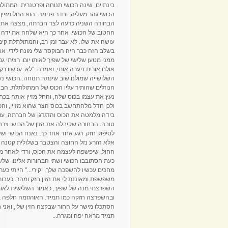
בינתיים, שינה הכושי תנוחה ופרטנרית. המתול
הכושי גהר מעליה, וחדר פנימה. הוא החל מזיין
הבחורה השניה כרעה לצד חברתה, מצצה את ה
החטוב של הכושי. אחר כך היא שלחה את ידה ומ
עושה את שלו. לא עבר זמן רב, והמתולתלת קימ
בשלב הזה כבר היה הבוקסר שלי מונח לידי. או
ממני מטען שלישי של שפיך לאותו יום. רציתי גם
אולם אורית ניערה אותי, ואמרה: "לא. עכשיו רק 
השלישייה שמולנו שוב שינתה תנוחה. הכושי נע
הנוזלים שהותיר עליו הכוס של המתולתלת. הבחו
נעץ את עצמו בכוס שלה, והחל מזיין אותה בכח
ולכן חדל מלהתחשב בכוס הצר שהוא מזיין, וה
בידה מלמטה את הכוס והדגדגן של חברתה, עוזר
טובה. הבחורה שקיבלה את הזין של הכושי צר
לסיפוק חזק. רגע אחד אחר כך, נאנח הכושי ושל
אלא הזרע נזל החוצה והצטבר בשלולית קטנה 
החול, שיפשפה לעצמה את הכוס, ורדי לאחר מכ
כעת הסתובבו הכושי ושתי הבחורות אלינו. שלשה 
מחכים עכשיו להשפכה שלך, יקירי..." הייתי כעת 
משפשפת ומאוננת לי את הזין חזק ומהר. כעבור ז
השפרצתי מנה של שפיך, כאמור השלישית לאותו
ובהשפרצה חזקה כמו תמיד. האורגזמה חלפה בכל 
הסתכלו מישר על החור שבקצה הזין שלי, ואני חו
תמיד מראה יפה ומגרה...