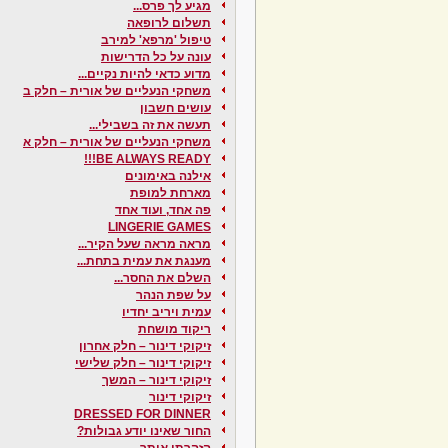
מגיע לך פרס...
תשלום לרופאה
טיפול 'מרפא' למירב
עונה על כל הדרישות
מדוע כדאי להיות נקיים...
משחקי הנעליים של אורית – חלק ב
עושים חשבון
תעשה את זה בשבילי...
משחקי הנעליים של אורית – חלק א
BE ALWAYS READY!!!
אילנה באימונים
מארחת למופת
פה אחד, ועוד אחד
LINGERIE GAMES
מראה מראה שעל הקיר...
מענגת את עמית בתחת...
השלם את החסר...
על שפת הנהר
עמית ויריב יחדיו
ריקוד מושחת
זיקוקי דינור – חלק אחרון
זיקוקי דינור – חלק שלישי
זיקוקי דינור – המשך
זיקוקי דינור
DRESSED FOR DINNER
החור שאינו יודע גבולות?
הזהרתי אותך...