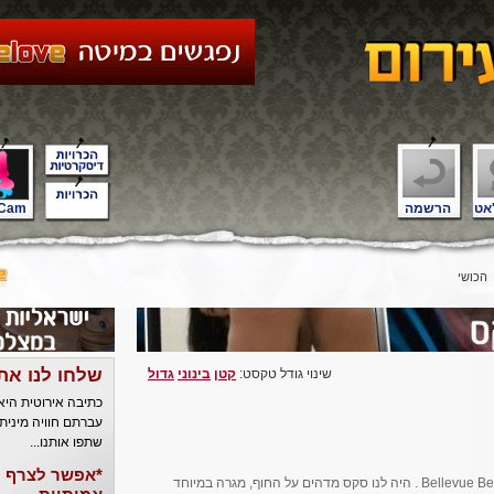
אט
הרשמה
Cam
הכושי
שלחו לנו את
שינוי גודל טקסט:
קטן
בינוני
גדול
כתיבה אירוטית הי
עברתם חוויה מינית
שתפו אותנו...
*אפשר לצרף ל
קפלנו את החפצים שלנו ועמדנו לעזוב את Bellevue Beach . היה לנו סקס מדהים על החוף, מגרה במיוחד