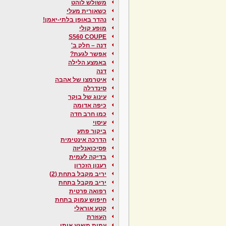
משולש לוהט
כשאורית מעלי
נהדר באופן בלתי-יאמן!
מופע קולי
S560 COUPE
דנה – חלק ב'
אפשר לגעת?
באמצע הלילה
דנה
איטרמצו של אהבה
סינדרלה
עינוג של בוקר
כיפה אדומה
כמו חרב חדה
עיסוי
ביקור פתע
הדרכה אינטימית
פסיכואנליזה
בדיקה לעמית
רענון הזכרון
יריב מקבל בתחת (2)
יריב מקבל בתחת
רפואה פרטית
חיפוש עמוק בתחת
קטע אוראלי
העוזרת
עמית משגע אותי