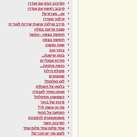
הסיבוב הבא עם אנדרו
סיבוב ראשון עם אנדרו
אז... מצרפים?
אילנה ואנדרו
מירב ואילנה עושות שירות לאורית
סצנה פרועה בסלון
חופשה בצפון - המשך
חופשה בצפון
שעה ומשהו
בוקר טוב
בזמן שישנת...
סודות אנאליים
נקמה מתוקה...
פעולת חילוץ
שעשועים
לאן נעלמת?
בלגאן על השולחן
אנחנו נאחר לעבודה
כשמשהו מתקלקל
פינוק של בוקר
מה זה עושה לך?
הפתעה על החוף
משטוטגארט להמבורג
הסיבוב השני
אחד פלוס אחד פלוס אחד
לשם מה יש חברים?