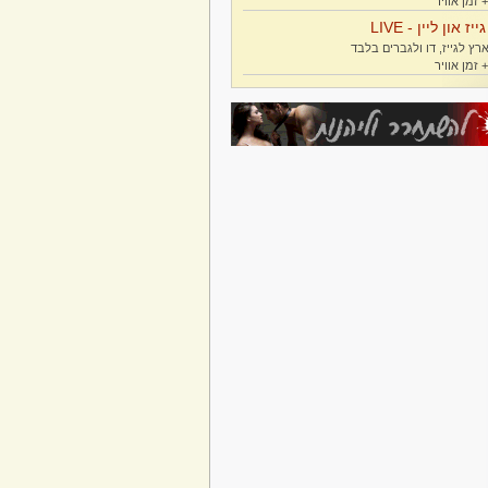
גייז און ליין - LIVE
רץ לגייז, דו ולגברים בלבד