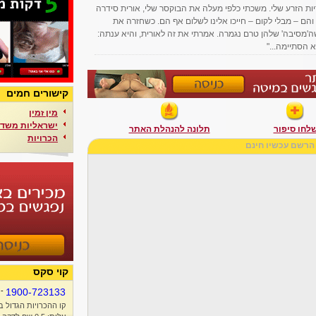
ות הזרע שלי. משכתי כלפי מעלה את הבוקסר שלי, אורית סידרה
והם – מבלי לקום – חייכו אלינו לשלום אף הם. כשחזרה את
שה'מסיבה' שלהן טרם נגמרה. אמרתי את זה לאורית, והיא ענתה:
א הסתיימה..."
קישורים חמים
מין זמין
ישראליות משדר
לחו סיפור
תלונה להנהלת האתר
הכרויות
הרשם עכשיו חינם
קוי סקס
-
1900-723133
קו ההכרויות הגדול ב