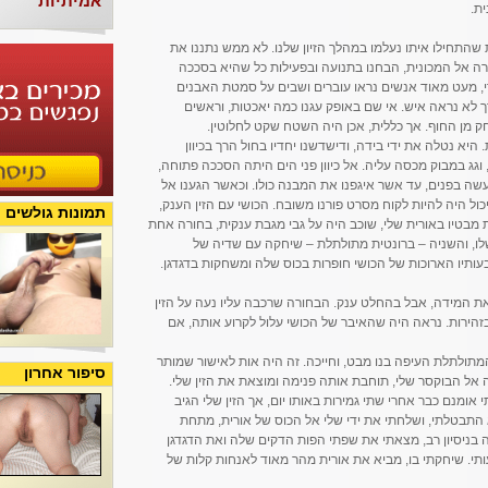
אמיתיות
ית.
 שהתחילו איתו נעלמו במהלך הזיון שלנו. לא ממש נתננו את
רה אל המכונית, הבחנו בתנועה ובפעילות כל שהיא בסככה
, מעט מאוד אנשים נראו עוברים ושבים על סמטת האבנים
 לא נראה איש. אי שם באופק עגנו כמה יאכטות, וראשים
ק מן החוף. אך כללית, אכן היה השטח שקט לחלוטין.
 היא נטלה את ידי בידה, ודישדשנו יחדיו בחול הרך בכיוון
גג במבוק מכסה עליה. אל כיוון פני הים היתה הסככה פתוחה,
עשה בפנים, עד אשר איגפנו את המבנה כולו. וכאשר הגענו אל
ול היה להיות לקוח מסרט פורנו משובח. הכושי עם הזין הענק,
תמונות גולשים
 מבטיו באורית שלי, שוכב היה על גבי מגבת ענקית, בחורה אחת
שלו, והשניה – ברונטית מתולתלת – שיחקה עם שדיה של
תיו הארוכות של הכושי חופרות בכוס שלה ומשחקות בדגדגן.
יך את המידה, אבל בהחלט ענק. הבחורה שרכבה עליו נעה על הזין
זהירות. נראה היה שהאיבר של הכושי עלול לקרוע אותה, אם
תולתלת העיפה בנו מבט, וחייכה. זה היה אות לאישור שמותר
סיפור אחרון
ה אל הבוקסר שלי, תוחבת אותה פנימה ומוצאת את הזין שלי.
אומנם כבר אחרי שתי גמירות באותו יום, אך הזין שלי הגיב
התבטלתי, ושלחתי את ידי שלי אל הכוס של אורית, מתחת
בניסיון רב, מצאתי את שפתי הפות הדקים שלה ואת הדגדגן
תי. שיחקתי בו, מביא את אורית מהר מאוד לאנחות קלות של