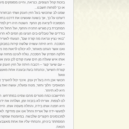
בזכות קהל הצופים, כנראה, והיינו מסופקים מינ
או כך לפחות חשבנו...
שמנו לב שהכושי בעל הזין הענק ושתי הבחורות
דעתנו על כך, אך בשעה שעשינו את דרכנו בחז
הסמוכה ליציאה מן החוף. השטח היה ריק למדי
המחברת בין מגרש החניה והחוף, ועל החול הרך
בודדים של טובלים-בים הציצו מן המים לא הרח
“בואי נציץ ונראה מה קורה שם", הצעתי לאורית.
הסככה. היא היתה עשויה שלשה קירות במבוק, ו
ואנו אשר הגחנו מאחור, לא יכולנו לראות מה נ
חלקה הפרוץ של הסככה, נגלה לעיננו מחזה שיכ
אותו איש שעלה מן הים שעה קודם לכן ונעץ את
– עם שיער קצר – רכובה היתה על הזין הענק 
קצרת-השיער, ונהנתה בעת ובעונה אחת מאצבעו
וואוו!
הכושי אכן היה בעל זין ענק. אינני יכול להער
המאסיבי הלוך וחזור, מטה ומעלה, עושה זאת ב
היא לא תיזהר.
התיישבנו כמה מטרים מהם וצפינו במתרחש. המ
לנו לצפות. אורית לא בזבזה זמן, ושלחה את יד
היא חפנה אותו בידה, והחלה מעסה אותו. הייתי 
למעשי-ידה של אורית והחל אט אט מזדקף. לא 
למכנסונים הקצרים שלבשה. במיומנות שמקורה 
המסתתר ביניהן, והנחתי עליו את אחת מאצבעו
הנאה.