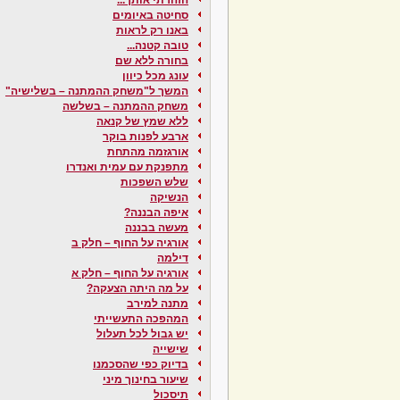
סחיטה באיומים
באנו רק לראות
טובה קטנה...
בחורה ללא שם
עונג מכל כיוון
המשך ל"משחק ההמתנה – בשלישיה"
משחק ההמתנה – בשלשה
ללא שמץ של קנאה
ארבע לפנות בוקר
אורגזמה מהתחת
מתפנקת עם עמית ואנדרו
שלש השפכות
הנשיקה
איפה הבננה?
מעשה בבננה
אורגיה על החוף – חלק ב
דילמה
אורגיה על החוף – חלק א
על מה היתה הצעקה?
מתנה למירב
המהפכה התעשייתי
יש גבול לכל תעלול
שישייה
בדיוק כפי שהסכמנו
שיעור בחינוך מיני
תיסכול