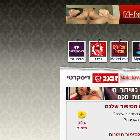
My
MakeLove
זבנג
הכרויות
 הסיפור שלכם
א התחביב שלכם?
 מטריפה?
שלחו
סיפור
סיפור תמונות