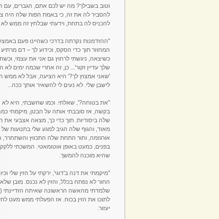
וטוב בשבילך? מה יש לכם אתם, הגברים, עם היש
להסביר לה את זה, כי באמת הפות שלה היה צר 
להכניס לה בתחת, וידעתי שבלחץ זה ממש לא י
"ההזדמנות נקרתה בדרכי כשהיינו פעם באמצע זי
המחוזר תוך כדי הסקס, וכידוע לך – דם מרתיע 
כשיצאה, ניגשתי לרחוץ גם אני את עצמי, וכשחזר
שלך עדיין זקור'... כן, זה אחרי שכמה ימים לא 
'שאני אמצוץ לך?' היא הציעה, אבל לא ממש ה
לישבן שלי. לא נעים לי להשאיר אותך ככה...
"את בטוחה?', שאלתי. וכמו שחשבתי, היא לא ה
בקשה, אז סובבתי אותה על הבטן, מיקמתי כמה
שלה ביסודיות. תוך כדי כך, מצאה אצבעי את ה
מאוד, והגוף שלה הגיב למגע שלי בתנועות של 
אורגזמה, וחור התחת שלה התכווץ והשתחרר, 
בפנים, כמעט באופן אוטומאטי. המשכתי ללקק 
שהיא מוכנה להמשך.
"מיקמתי את דנה ב'דוגי', ירקתי על הזין שלי וכי
החור לא נפתח בכלל, והזין לא נכנס. מובן שלא
שלמדתי מהאשה הראשונה שאיתה הזדיינתי (וכב
לתוכו את הזין בכוח. אז הפעלתי ממש מעט לחץ,
יעזור.