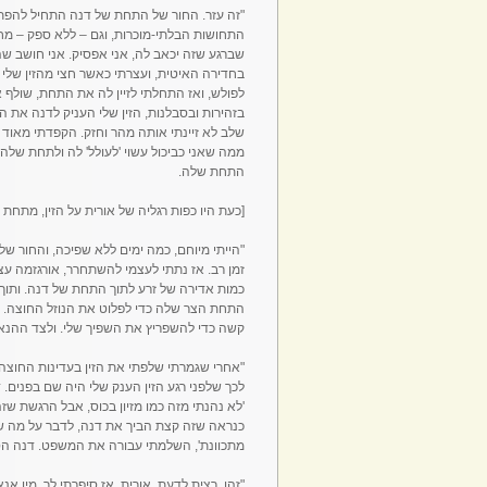
"זה עזר. החור של התחת של דנה התחיל להפתח
התחושות הבלתי-מוכרות, וגם – ללא ספק – מחכ
שברגע שזה יכאב לה, אני אפסיק. אני חושב שה
בחדירה האיטית, ועצרתי כאשר חצי מהזין שלי 
לפולש, ואז התחלתי לזיין לה את התחת, שולף את
בזהירות ובסבלנות, הזין שלי העניק לדנה את
שלב לא זיינתי אותה מהר וחזק. הקפדתי מאוד 
ממה שאני כביכול עשוי 'לעולל' לה ולתחת שלה, 
התחת שלה.
[כעת היו כפות רגליה של אורית על הזין, מתחת 
"הייתי מיוחם, כמה ימים ללא שפיכה, והחור ש
זמן רב. אז נתתי לעצמי להשתחרר, אורגזמה עצ
כמות אדירה של זרע לתוך התחת של דנה. ותוך
התחת הצר שלה כדי לפלוט את הנוזל החוצה. זה
קשה כדי להשפריץ את השפיך שלי. ולצד ההנאה
"אחרי שגמרתי שלפתי את הזין בעדינות החוצה 
לכך שלפני רגע הזין הענק שלי היה שם בפנים. דנ
'לא נהנתי מזה כמו מזיון בכוס, אבל הרגשת שזה
כנראה שזה קצת הביך את דנה, לדבר על מה שע
מתכוונת', השלמתי עבורה את המשפט. דנה ה
"זהו. רצית לדעת, אורית, אז סיפרתי לך. מין אנ