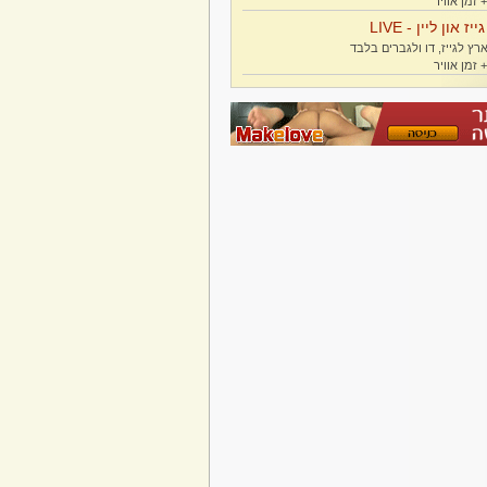
גייז און ליין - LIVE
רץ לגייז, דו ולגברים בלבד