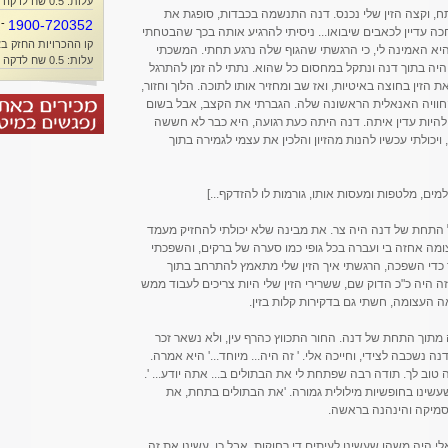
עלות: 0.5 שח לדקה + זמן אוויר
, וקצה הזין שלי נכנס. דנה התנשמה בכבדות, סופגת את
-
1900-720352
ה עדיין לכאבים שיבואו... ניסיתי להרגיע אותה בכך שהבטחתי
קו ההכרויות החזק בא
יא האמינה לי, כי הרגשתי שהגוף שלה נרגע תחתי. המשכתי
עלות: 0.5 שח לדקה + זמן אוויר
היה בתוך דנה ונתקל במחסום כל שהוא. נתתי לה זמן להתרגל
 הזין בחוצה באיטיות, ואז שב ומחזיר אותו לתוכה. הלוך וחזור,
 החוויה האנאלית הראשונה שלה. הגברתי את הקצב, אבל בשום
להיות עדין איתה. דנה היתה כעת רגועה, היא כבר לא חששה
ויכולתי עכשיו להנות מהזיון והלכין את עצמי לגמירה בתוך
למים, מלטפות ומעסות אותו, גורמות לו להזדקף...]
ל התחת של דנה היה צר. את מבינה שלא יכולתי להחזיק מעמד
ומה אחזה בי ועברה בכל גופי כמו סערה של ברקים, והשפכתי
 כדי השפכה, הרגשתי איך הזין שלי מתאמץ להתרחב בתוך
 היה כ"כ הדוק שם, ששרירי הזין שלי היות צריכים לעבוד ממש
 העצומה, חשתי גם בדקירות קלות בזין.
מתוך התחת של דנה. החור התכווץ כהרף עין, ולא נשאר זכר
ה נשכבה לצידי, וחייכה אלי. ' זה היה... מיוחד...' היא אמרה.
 טוב לך. תודה רבה שפתחת לי את הבתולים ב... אתה יודע... '.
שינו בחופשיות מילולית גמורה. 'את הבתולים בתחת, את
סמיקה והינהנה בראשה.
אלי היה משהו שעשינו לעיתים די רחוקות, אבל כן, עשינו את זה.