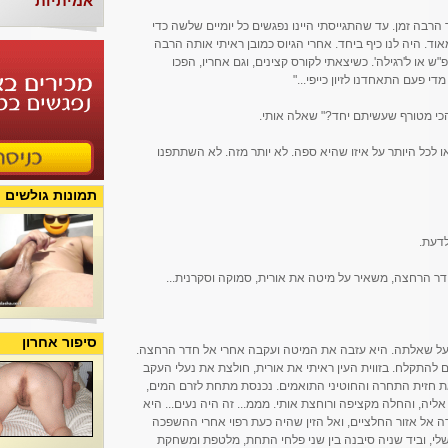
אמיתיות
הרבה זמן. עד שהתגייסתי היינו נפגשים כל יומיים שלשה כדי
וד. היה לנו כיף ביחד. אחרי הגיוס כמובן ראיתי אותה הרבה
 או ל'רגילה'. כשיצאתי לקורס קצינים, וגם אחריו, הפכו
י פעם התאחדנו לזיון כייפי..."
 הכי מטורף שעשיתם יחד?" שאלה אותי.
או לכל היותר על איזו שהיא ספה. לא יותר מזה. לא השתתפנו
תמונות גולשים
דעת.
 חדר הרחצה, משאיר על מיטה את אורית, סמוקה וסקרנית...
סיפור אחרון
על שאלתה. היא עזבה את המיטה ועקבה אחרי אל חדר הרחצה.
ים להתקלח. בזווית העין ראיתי את אורית, חולצת את נעלי העקב
 חזית התחרה והחוטיני התואמים. נכנסת מתחת לזרם המים,
אליה, והחלה מקציפה ורוחצת אותי. מממ... זה היה נעים... היא
אל אזור החלציים, ואל הזין שהיה כעת רפוי אחרי ההשפכה
י, וביד שניה סיבנה בין שני פלחי התחת, מלטפת ומשחקת