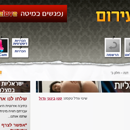
אט
הרשמה
Cam
דנה – חלק ב'
שלחו לנו את
שינוי גודל טקסט:
קטן
בינוני
גדול
כתיבה אירוטית הי
עברתם חוויה מינית
שתפו אותנו...
*אפשר לצרף ל