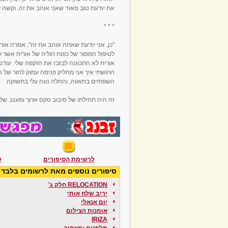
את יודעת טוב מאוד שאני אוהב את זה, וקשה לי 
* * *
"כן, אני יודעת שאתה אוהב את זה", אמרה אורית
לטיפול המסור של כפות רגליה של אורית אשר עי
אורית לא התכוונה לבזבז את הזקפה שלי. עודנו
הרגשתי איך אני מחליק פנימה עמוק לחור של ה
השפתיים בתאווה, והחלה נעה עלי בתשוקה.
זה היה תחילתו של סיבוב סקס ארוך ומענג, של
לרשימת הסיפורים
ש
סיפורים נוספים מאת לרשומים בלבד
RELOCATION חלק ג'
יריב שלח אותי
יום אנאלי
אומנות הצילום
IRIZA
מלפנים ומאחור