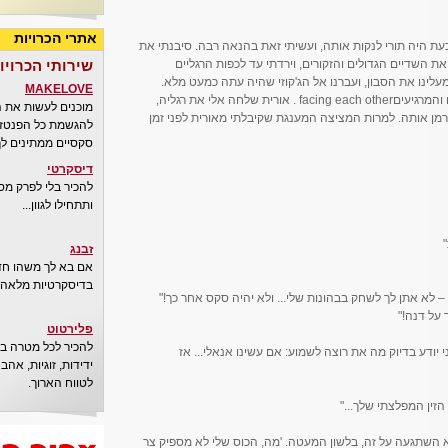
אתרי הכרויות
עת היה תורי לנקות אותה, ועשיתי זאת בהנאה רבה. סיבנתי את
 השדיים הגדולים והזקורים, וירדתי עד לכפות הרגליים
שירותי הכרויו
עלינו את הסבון, ועברנו אל הג'קוזי שהיה עתה כמעט מלא.
MAKELOVE
אורית הוסיפה קצף ריחני, ושקענו במים החמים והמרגיעיםfacing each other . אורית שלחה אלי את רגליה,
מוכנים לעשות את 
רמן אותה. למרות המציצה המענגת שקיבלתי מאורית לפני זמן
להגשמת כל הפנטזיו
סקסיים ממתינים לך
דיסקרטי
להכיר בלי לפרק מס
ותתחילו לגוון...
"
זבנג
אם בא לך משהו חדש
בדיסקרטיות מלאה..
 לא אתן לך לשחק בבהונות שלי... ולא יהיה סקס אחר כך!"
 על דנה!"
פלירטוט
להכיר לכל מטרה בא
י יודע בדיוק מה את רוצה לשמוע: אם עשינו אנאלי... אז
ידידות, זוגיות, אה
לטווח הארוך.
א השתגעה על זה, בלשון המעטה. 'מה, הכוס שלי לא מספיק צר