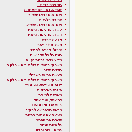
עוד ערב בבית...
CRÈME DE LA CRÈME
RELOCATION חלק ב'
חבורת פלצנים
RELOCATION - חלק א'
BASIC INSTINCT – 2
BASIC INSTINCT – 1
מגיע לך פרס...
תשלום לרופאה
טיפול 'מרפא' למירב
עונה על כל הדרישות
מדוע כדאי להיות נקיים...
משחקי הנעליים של אורית – חלק ב
עושים חשבון
תעשה את זה בשבילי...
משחקי הנעליים של אורית – חלק א
BE ALWAYS READY!!!
אילנה באימונים
מארחת למופת
פה אחד, ועוד אחד
LINGERIE GAMES
מראה מראה שעל הקיר...
מענגת את עמית בתחת...
השלם את החסר...
על שפת הנהר
עמית ויריב יחדיו