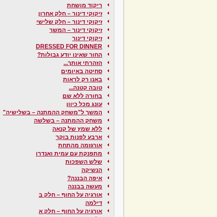
ריקוד מושחת
זיקוקי דינור – חלק אחרון
זיקוקי דינור – חלק שלישי
זיקוקי דינור – המשך
זיקוקי דינור
DRESSED FOR DINNER
החור שאינו יודע גבולות?
הזהרתי אותך...
סחיטה באיומים
באנו רק לראות
טובה קטנה...
בחורה ללא שם
עונג מכל כיוון
המשך ל"משחק ההמתנה – בשלישיה"
משחק ההמתנה – בשלשה
ללא שמץ של קנאה
ארבע לפנות בוקר
אורגזמה מהתחת
מתפנקת עם עמית ואנדרו
שלש השפכות
הנשיקה
איפה הבננה?
מעשה בבננה
אורגיה על החוף – חלק ב
דילמה
אורגיה על החוף – חלק א