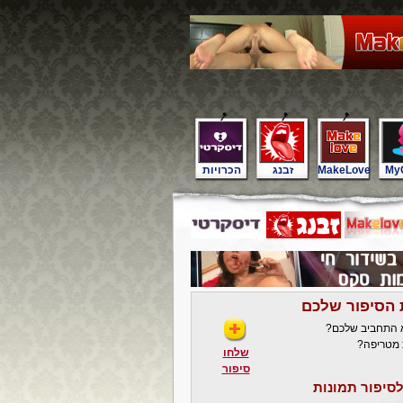
My
MakeLove
זבנג
הכרויות
 הסיפור שלכם
א התחביב שלכם?
 מטריפה?
שלחו
סיפור
סיפור תמונות