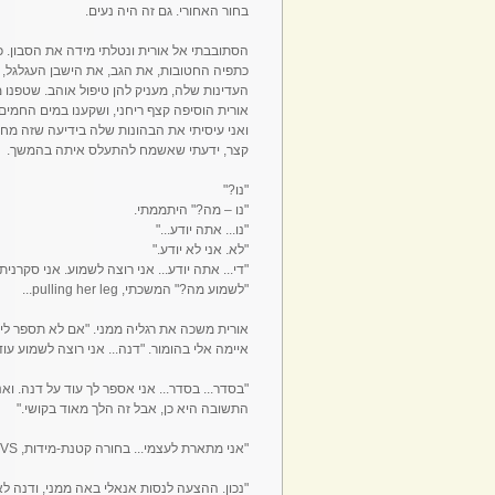
בחור האחורי. גם זה היה נעים.
הסתובבתי אל אורית ונטלתי מידה את הסבון. כ
כתפיה החטובות, את הגב, את הישבן העגלגל, את
העדינות שלה, מעניק להן טיפול אוהב. שטפנו מ
ואני עיסיתי את הבהונות שלה בידיעה שזה מח
קצר, ידעתי שאשמח להתעלס איתה בהמשך.
"נו?"
"נו – מה?" היתממתי.
"נו... אתה יודע..."
"לא. אני לא יודע."
"די... אתה יודע... אני רוצה לשמוע. אני סקרנית
"לשמוע מה?" המשכתי, pulling her leg...
אורית משכה את רגליה ממני. "אם לא תספר לי –
איימה אלי בהומור. "דנה... אני רוצה לשמוע עוד
"בסדר... בסדר... אני אספר לך עוד על דנה. ואנ
התשובה היא כן, אבל זה הלך מאוד בקושי."
"אני מתארת לעצמי... בחורה קטנת-מידות, VS הזין המפלצתי שלך..."
"נכון. ההצעה לנסות אנאלי באה ממני, ודנה ל