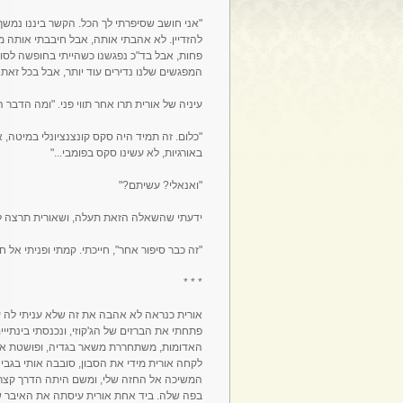
"אני חושב שסיפרתי לך הכל. הקשר ביננו נמשך 
להזדיין. לא אהבתי אותה, אבל חיבבתי אותה מא
פחות, אבל בד"כ נפגשנו כשהייתי בחופשה לסופ"ש
המפגשים שלנו נדירים עוד יותר, אבל בכל זאת מד
עיניה של אורית תרו אחר תווי פני. "ומה הדבר
"כלום. זה תמיד היה סקס קונצנציונלי במיטה, 
באורגיות, לא עשינו סקס בפומבי..."
"ואנאלי? עשיתם?"
ידעתי שהשאלה הזאת תעלה, ושאורית תרצה ל
"זה כבר סיפור אחר", חייכתי. קמתי ופניתי אל
* * *
אורית כנראה לא אהבה את זה שלא עניתי לה 
פתחתי את הברזים של הג'קוזי, ונכנסתי בינתיי
האדומות, משתחררת משאר בגדיה, ופושטת את
לקחה אורית מידי את הסבון, סובבה אותי בגבי 
המשיכה אל החזה שלי, ומשם היתה הדרך קצרה 
בפה שלה. ביד אחת אורית עיסתה את האיבר של