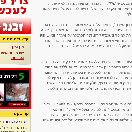
בנים שלנו??' , היא אמרה, וברצינות גמורה. לא ידעתי איך
מאוד ומספק בהחלט. אבל... רציתי לנסות אנאלי. רציתי מאוד
לך.
ון 'שיגרתי', ופתאום גיליתי שאני מכוסה בדם. דנה קבלה את
אותי. הפסקנו, והיא נכנסה למקלחת. אני חושב שזה הביך אותה.
תי למיטה ונשכבתי לידה. דנה הסתכלה עלי ואמרה 'וואוו... הזין
קישורים חמים
התראינו, והייתי מיוחם כהוגן. חיבקתי אותה, ואמרתי שזה בסדר.
תחשק לי. ואז דנה אמרה: אתה יודע מה? בוא, נסה להכנס
מין זמין
ישראליות משדר
הכרויות
יתה בטוחה, אך רצתה לעשות זאת עבורי. 'רק תהיה עדין... היא
 כריות מתחת לאגן שלה, ודבר ראשון ניגשתי ללקק את החור
דגדגן שלה, והתחלתי לעסות אותו בעדינות. את זה דנה אהבה
הנאה. היא הלכה והשתחררה, וכעבור זמן לא רב היא קיבלה
התכווץ והשתחרר ברצף, וחלק מהלשון שלי ממש נקלטה שם
אותה לעסות אותה כך עם הלשון עוד זמן רב, עד שהחלטתי
וונתי אותו אל החור הקטן. התחלתי לדחוף אותו פנימה, ו... כלום.
 רציתי להכאיב לדנה, לכן לא הפעלתי לחץ על החור. ממה
קוי סקס
ר סיפרתי על זה) – החור צריך להפתח מעצמו, ולא שידחפו
 שלחתי יד כדי לשוב ולעסות את הדגדגן של דנה, וקיוויתי שזה
-
1900-723133
קו ההכרויות הגדול ב