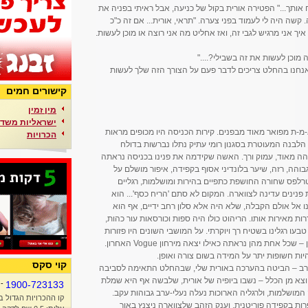
ח אותך..." הפטירה אורית בקול של כניעה, אבל ראיתי בפניה את
קשה היה לי לעמוד בפני צערה. "תראי, אורית... אם זה כ"כ
איך אני מרגיש לגבי זה, ואז אחליט מה אני רוצה או מוכן לעשות.
מוכן לעשות את זה בשבילי?...."
ואנחנו בהחלט צריכים לדבר פעם על הצורך הזה שלך לעשות
קישורים חמים
מין זמין
ישראליות משדר
מ-ת מפואר מאוד מבפנים. קירות הכניסה היו מכופים מראות
הכרויות
 הלבנה המעוטרת בסגנון רומי עתיק נתלו נברשות בדולח
ה מאוד, עמוק ורך. האשה שקידמה את פנינו בכניסה נראתה
הה, רזה, שיער בלונדיני אסוף בקפידה, איפור מושלם על
רלפס שחורה החושפת כתפיים בהירות ומושלמות, רגליים
 פנינים עדינה לצווארה. המקום לא סתם 'הריח כסף'... הוא
תנו אל אולם הקבלה, שלא היה אלא סלון רחב ידיים, אף הוא
ות מאירות אותו. הריהוט כולו היה ספות וכורסאות עור כהות,
בעו רגלינו בשטיח רך ויוקרתי. על המושבי השונים היו פזורות
בחורות – אני חושב שהיו שם תשע או עשר מהן – שכל אחת מהן נראתה כאילו יצאה מירחון Vogue האחרון.
להיות חשופות יתר על המידה בשום צורה ואופן.
קוי סקס
 הרב – הביטה בהערכה באורית שלי, שבהחלט התאימה לסביבה
 יוצא מן הכלל – נשבו ביופיה של אורית, שלבשה אף היא שמלת
-
1900-723133
מושלמות, ולרגליה הארוכות נעלה נעלי-ערב גבוהות עקב.
קו ההכרויות הגדול ב
ת בקפידה פוריטנית, וענק הזהב שלצווארה ניצנץ באור