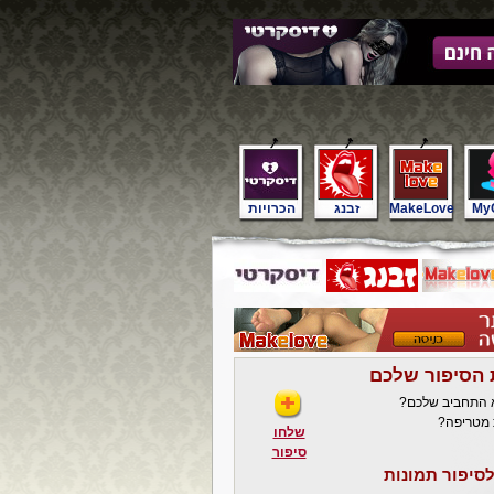
My
MakeLove
זבנג
הכרויות
 הסיפור שלכם
א התחביב שלכם?
 מטריפה?
שלחו
סיפור
סיפור תמונות