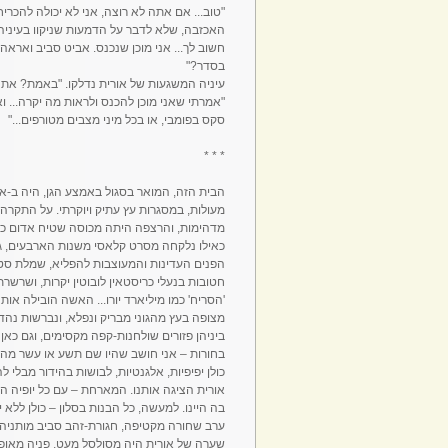
"טוב... אם אתה לא רוצה, אני לא יכולה להכרי
האכזבה, שלא לדבר על הדמעות שניקוו בעיניה. 
חשוב לך... אני מוכן שנכנס. אביט סביב ואראה 
בסדר?"
עיניה המשגעות של אורית נדלקו. "באמת? אתה 
"אמרתי שאני מוכן להכנס ולראות מה יקרה... 
סקס בפומבי, או בכל מיני מצבים מטורפים..."
* * *
הבית הזה, המואר בסגול באמצע הגן, היה ב-א-
מעולות, במסגרות עץ עתיק ויוקרתי. על התקרה
מדהימות, והרצפה היתה מכוסה שטיח אדום כה
כאילו נלקחה מסרט קלאסי משנות הארבעים, גבו
הפנים העדינות והמעוצבות להפליא, שמלת סט
חטובות בנעלי כריסטאין לובוטין יקרות, ושרשרת
'הסריח' כמו מיליארד יורו... האשה הובילה או
מצופה בעץ מהגוני מבריק ונפלא, ונברשות נהדר
ביניהן פזורים שולחנות-קפה מקסימים, וגם כאן ט
כולן יפיפיות, אלגנטיות, לבושות בהידור מבלי 
אורית הציגה אותנו. המארחת – עם כל יופיה
בה היינו. למעשה, כל הבנות בסלון – כולן ללא
ערב שחורה מקטיפה, חגורת-זהב סביב מותניה ה
שערה של אורית היה מסולסל מעט, פניה מאופרו