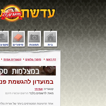
בית
תמונות
סיפורים
סקס צ'
דף ראשי
סיפורי גולשים
קטגוריית אמיתי
במועדון להגשמת פנט
קטגוריה:
אמיתי
מאת: לרשומים בלבד
הרשם עכשיו חינם
אחד הרעיונות המטורפים ביותר של אורית נולד