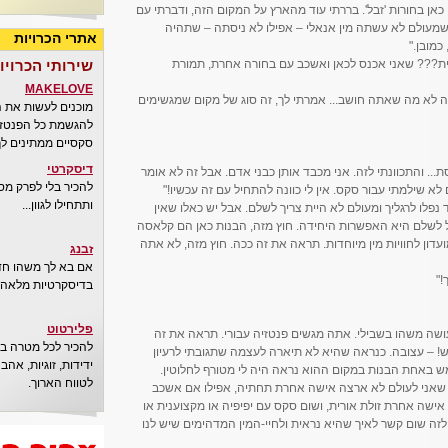
ין כאן בחורות 'זבל'. בררתי עוד מהארץ על המקום הזה, ודברתי עם
עולם לא עשתה מין אנאלי – אפילו לא ניסתה – שתהיה
אתרי הכרויות
כמובן."
מלית??? שאני אכנס לכאן ואשכב עם בחורה אחרת, תמורת
שירותי הכרויו
MAKELOVE
ה לא מה שאתה חושב... אמרתי לך, זה סוג של מקום שמגשימים
מוכנים לעשות את 
להגשמת כל הפנטזיו
סקסיים ממתינים לך
דיסקרטי
... והתכוונתי לזה. אני מכבד אותן כבני אדם. אבל זה לא אומר
להכיר בלי לפרק מס
א שילמתי עבור סקס. אין לי כוונה להתחיל עם זה עכשיו!"
ותתחילו לגוון...
נפלו לרגליך ומעולם לא היית צריך לשלם. אבל יש כאלו שאין
ל לשלם היא האפשרות היחידה. חוץ מזה, הבנות כאן הם קלאסה
עדון לחוויות מין מיוחדות. תראה את זה ככה. חוץ מזה, לא אתה
זבנג
אם בא לך משהו חדש
!"
בדיסקרטיות מלאה..
פלירטוט
ה משהו בשבילי. אתה מגשים פנטזיה עבורי. תראה את זה
להכיר לכל מטרה בא
! – עצובה. כנראה שהיא לא תיארה לעצמה שתגובתי לרעיון
ידידות, זוגיות, אה
 באחת הבנות במקום ההוא נראה היה לי מטורף לחלוטין.
לטווח הארוך.
ה שאני לעולם לא ארצה אישה אחרת תחתיה, אפילו אם אשכב
אישה אחרת זולת אורית, ושום סקס עם יפיפיה או מקצוענית או
ן לזה שום קשר לאיך שהיא נראית ולחיי-המין המדהימים שיש לנו