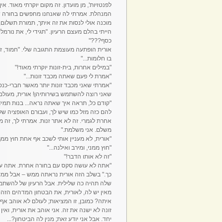
לפנטזיות', מן מועדון. זה מקום יוקרתי מאוד. א
המנהלת. אמרתי לה שאנחנו מחפשים בחורה שמ
מוכנה אולי לנסות את זה איתך, תמורת תשלום, 
הייתי בהלם מעצם הרעיון. "תגידי לי, את נור
כסף???"
אורית הופתעה מעוצמת התגובה שלי. "חמוד, ז
בו חלומות..."
"במילים אחרות, בית-זונות יוקרתי מאוד!"
"אמרת לי פעם שאתה מכבד זונות..."
"אמרתי שאני מכבד זונות יותר מאשר חברי-כנסת
שאני רוצה להשתמש בשירותיהן! אורית, מעולם ל
"קודם כל, תראה איך שאתה נראה... בנות תמיד 
להם כזה מזל כמו שיש לך, ועבורם האופציה ש
אחרת לגמרי. זה לא אתר זנות. אמרתי לך, זה מו
משלם. אני משלמת."
"אורית, לא מעניין אותי לשכב אף אחת חוץ ממך
"חוץ ממני, ומירב ואילנה..."
"זה לא אותו הדבר!"
"אתה לא עושה סקס עם בחורה אחרת. אתה עוש
כך." בשלב הזה אורית נראתה ממש – אבל ממש
שלה תהיה כה שלילית. אבל הרעיון של להשתמש
מאין יש לה, לאורית, את הבטחון המדהים הז
איתה? כמובן, זו המציאות; לעולם לא אוהב אף 
זונה לא ישנה את זה. אני אוהב את אורית, ואי
יחד. אבל אני יודע זאת; מנין לה הביטחון?...