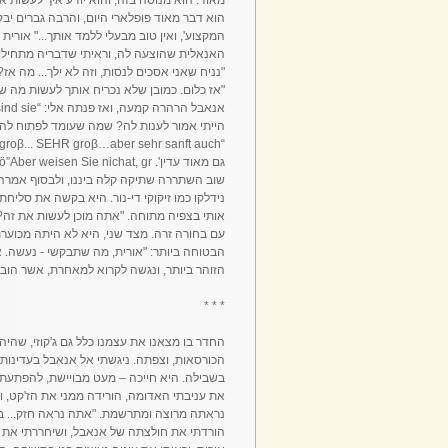
הוא דבר מאוד פופלארי היום, והרבה גברים יבקש
המקצוע', ואין טוב מבעלי ללמד אותך..." אור
האנאלית שהוצעה לה, וראיתי שדבריה מתחילים
"נניח שאני אסכים לנסות, וזה לא ילך... מה אז
"אז כלום. כמובן שלא נכריח אותך לעשות מה שאת לא רוצה. נאמר
הייתי אמור לענות לה? שמה שעומד לפתוח לה 
גם מאוד עדין'. βe macht nicht?...”ö”Aber weisen Sie nichat, gr – ' את לא יודעת שהגודל לא קובע?...'
שוב השתררה שתיקה קלה ביננו, ולבסוף אמרה אנ
נידלקו כמו זיקוקי די-נור. היא בקשה את סלי
אותי בצפיה מתוחה. "אתה מוכן לעשות את זה?
עם בחורה זרה. מצד שני, היא לא היתה מכוער
הבטוחה ביותר: "אורית, מה שתבקשי - נעשה. א
הזוהר ביותר, ונגשה לקרוא למאחרת, אשר הובי
* * *
החדר בו מצאנו את עצמנו כלל גם ג'קוזי, שהי
הכורסאות, וצפתה. ניגשתי אל אנאבל בעדינות 
בשבילה. היא חייכה – מעט מבויישת, להפתעתי 
את עניבתי האדומה, הורידה ממני את הז'קט, ופ
נראתה מרוצה ומתרשמת. "אתה נראה חזק... בכוש
הורדתי את חולצתה של אנאבל, ושיחררתי את הח