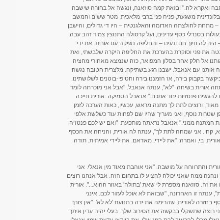
הבה ואקרא לה." ובזאת קמה סוזאנה, ונגשה אל בחורה שישבה
בלונדינית משגעת, פניה פני ברבי מלאכית, מטר ששים וחמשב
 – מתחת לחולצתה האדומה והאלגנטית – היו די גדולים, והישבן
נעולות בסנדלי כסף עדינים, ועל קרסולה התנוצץ צמיד זהב עבה.
היה לה חיוך חם ונעים – והחליפה נשיקה עם אורית. את ידי
בטה את פני וסוקרת בהערכת את החליפה היקרה שלבשתי, ואת
תנו אל חלק אחר בסלון המפואר, כזה שנמצא מאחורי מחציה
 אותנו עם אנאבל. ישבנו רגע בשתיקה. מלצרית חטובה נגשה
שה בקבוק בירה, אז הזמננו בירה וחטיפי-בוטנים לשלושתינו.
 אורית בשיחה. "לא", ענתה אנאבל. "אבל אני מוכרחה לומר
 להגשים פנטזיות יחד אתכם." אנאבל הסמיקה. אורית חייכה
 מאוד, ורוצים לתת לך מתנה מראש, עכשיו, כאות הערכה לזמן
פן שטרות נוסף, ואני מעריך שהיו שם לפחות עוד כשלשת אלפי
את המתנה ממני." אנאבל נראתה מותפעת. "ואם יש לכם פנטזיה
, קחי. אני שמחה לתת לך", ענתה לה אורית, והניחה את הכסף
ית, בי, ואמרה: "את ליידי, מאדאם. את ליידי אמיתית. תודה
ורית והתרווחה על מושבה. "אני אוהבת מאוד מין אנאלי. אני
, ונהנה ממה שאני יכולה להציע לו בתחום הזה. אבל אנחנו רוצים
ת זה. סוזאנה מספרת לי שאת 'בתולה' באזור ההוא...". אורית
, ענתה זו האחרונה, "שבזאת לא אוכל לעזור לכם. אינני
 בחזרה לאורית, שהרימה את ידה בתנועת 'לא לא'. "אין צורך.
ני רוצה שתשקלי בבקשה את הסירוב שלך. בעלי יהיה עדין איתך
נאלי מבלי להכאיב לבת הזוג שלו. את בוודאי יודעת שמין אנאלי