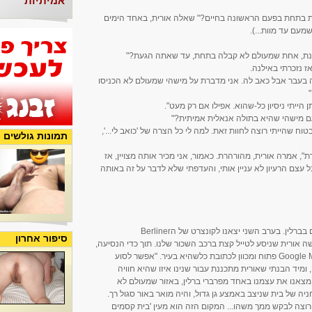
אמיתיות
רת בתחת בפעם הראשונה בחיים?" שאלה אורית, באחד הימים
מעם עד מוות...).
כוונת, אחת שמעולם לא קבלה בתחת, עד שאתה הגעת?"
 נזכרתי באילנה.
ה בעבר אבל כאב לה. אני מדברת על מישהי שמעולם לא הכניסו
הייתי ניסיון כל-שהוא. אפילו אם רק מעט".
עם מישהי שהיא בתולה אנאלית אמיתית?"
וח שהייתי רוצה לחוות זאת. למה לי כל הצרה של 'כואב לי...',
תמונות גולשים
דת", אמרה אורית, מהורהרת. כאמור, אני מכיר אותה מצויין, אז
חשוב שיש משהו in the wings... אבל עצם הרעיון לא עניין אותי, והעדפתי שלא לדבר על זה באותה
כמה שבועות לאחר אותה שיחה היינו כמה ימים בברלין. בערב השני יצאנו לקונצרט של הBerliner
סיפור אחרון
אחריה בקשה אורית שניסע לטייל קצת ברכב השכור שלנו. תוך כדי הנסיעה,
הגישה לי את הטלפון הסלולרי שלה, עם ה Google Map פתוח ומכוון לכתובת כלשהיא בעיר. "אפשר לסוע
מיד הבנתי שאורית מתכננת עבור שנינו איזו שהיא חוויה
מצאנו את עצמנו באחד מפרברי ברלין, באזור שמעולם לא
ת למגרש חניה של בית שניצב באמצע גן גדול, והיה מואר באור סגול רך.
 רוצה לבקש ממך משהו... המקום הזה הוא מעין 'בית קסמים