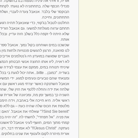
אורית, וראיתי את עיניה נעוצות בנו בתשוקה
סנדלי הכסף שלה. בתחתוניה לא נגעתי. לקחתי
הבוקסר שלי בלבד. אנאבל צעדה לעברי, ושלחה 
התחתונים, וחייכה.
החלטנו לטבול בג'קוזי, כדי שאנאבל תהיה רגוע
תחתם ערווה מגולחת למשעי. גם אנאבל הורידה
שלא היתה לי זקפה כלל בשלב הזה עדיין. ובכל 
אותה.
שכשכנו במים ושוחחנו בקול נמוך. אנאבל ספרה
לנו סוזאנה, הרצון להגשים פנטזיות ולחוות מי
הגברים שפגשה במועדון היו ג'נטלמנים אדיבי
לא ראויה, ליוו אותו החוצה אנשי הבטחון הנמצ
שיניתי תנוחה במים, ממקם את עצמי לצידה של
בשדיה. "כמובן... bitte...אתה 
ומצאתי שהם טבעיים ונעימים למגע. ידי המש
אנאבל השתנקה כאשר יצרתי מגע ראשון עם אבר
שלחה את ידה והחלה ללטף את הזין שלי, שהת
השניה כך במשך זמן מה, ומכיוונה של אורית 
ראשי אליה. היא חייכה אלי באהבה, וידה הימ
מלטפת את הכוס שלה שהיה כעת – גם ללא ספק
“Sind Sie bereit?” שאלתי את אנא
את פניה. "אל תפחדי", לחשתי לה. "זה יהיה בסד
קמתי מתוך המים, חושף לעיני אנאבל לראשונה 
נעתקה. “Jesus Christ!!!” לא
אורית מיהרה לקום ולעטוף את שנינו בחלוקים