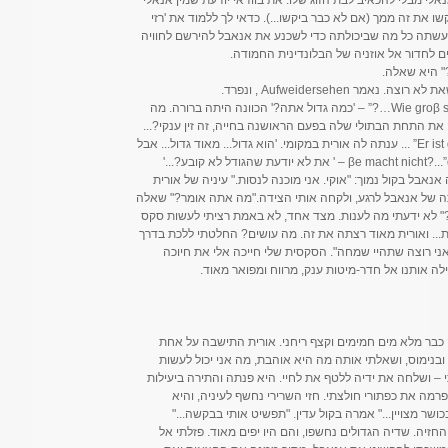
ו את זה ממך (אם לא כבר ביקשו...). כדאי לך ללמוד את 'רזי
ית עשתה כל מה שביכולתה כדי לשכנע את אנאבל להירשם לחוויה
 לחדור אל אוזניה של הבלונדינית החמודה.
?" היא שאלה.
 Aufweidersehen , ונפרד.
אנאבל הרהרה קמעה, ואז פנתה אלי: “Wie groβ sind sie…?” – 'כמה גדול אתה?' הכוונה היתה ברורה. מה
את התחת הבתולי שלה בפעם הראושנה בחייה, זה זין ענקי?...
“Er ist groβ... SEHR groβ…aber sehr sanft auch” ... ענתה לה אורית במקומי. 'הוא גדול... מאוד גדול... אבל
אבל בקול נמוך: "אוקי. אני מוכנה לנסות." עיניה של אורית
חתה של אנאבל לרגע, ולקחה אותי הצידה."מה אתה אומר?" שאלה
" לא ידעתי מה לענות. מצד אחד, לא באמת רציתי לעשות סקס
ת... ואורית מאוד רצתה את זה. מה עושים? החלטתי ללכת בדרך
ני רוצה שתהיי שמחה". הסקסית שלי חייכה אלי את חיוכה
לה אותנו אל חדר-מיטות ענק, מרווח ומפואר מאוד.
ה כבר מלא מים חמימים וקצף ריחני. אורית התישבה על אחת
ובנימוס, ושאלתי אותה מה היא אוהבת, מה אני יכול לעשות
– ושלחה את ידיה ללטף את לחיי. היא פנתה והתירה ביעילות
רמה את כפתורי חולצתי. חזי השרירי נחשף לעיניה, והיא
ר מצויין..." אמרה בקול עדין. "תפשיט אותי בבקשה..."
זיה. שדיה הגדולים נחשפו, והם היו יפים מאוד. פזלתי אל