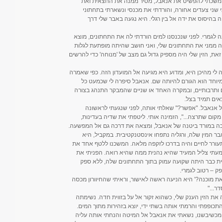
. המשכתי להפשיט את אנאבל, מסיר ממנה את החצאית ואת
 שני צעדים אחורה, והורדתי את מכנסי ונשארתי בתחתוני
בהיסוס את ידה אל בין רגלי. היא נגעה באבר שלי דרך
ה לגמרי. לפני שנכנסנו למים הורדתי לה את התחתונים, מוצא
 ממני את התחתונים שלי, ואני חושב שהיתה מופתעת לגלות
זאת, הזין שלי היה מספיק גדול גם מצב של 'מנוחה' כדי להרשים
 לי מהיכן היא, ומדוע היא מגיעה אל המועדון הזה. כפי שאמרה
ן מיוחד הוא הגורם להיותה שם. אנאבל סיפרה לי שכמעט כל
ם ותרבותיים, ובמקרה האחד או שניים שהמבקר התנהג בצורה
אים תמיד בצל.
 אנאבל. "אפשר?" שאלתי אותה, לפני שנגעתי לראשונה
יכול לגעת בי בכל מקום שתרצה...", הזמינה אותי. ליטפתי את שדיה בעדינות,
יכה במורד ביטנה של אנאבל, ומצאה את דרכה גם אל המפשעה.
 המין שלה, ורגליה נתפחו אינסטנקטיבית. במקביל, היא
עורר לחיים והיה בדרכו לזקפה מלאה. המשכנו ללטף אחד את
שמעתי צליל המעיד שהיא נהנית ממה שהיא רואה. הפניתי את
נית כבר היתה שקועה עמוק בתוך התחתונים שלה, ללא ספק
 – רטוב לגמרי.
בל. 'האם את מוכנה?' היא הניעה ראשה לאישור, וראיתי שהחיוורון מכסה
ר..."
את הזין הענק שלי, כשהוא זקור אל על בזווית חדה. נשימתה
 אמרתי דבר, רק התכופפתי והרמתי אותה בשתי ידי, יוצא בזהירות מתוך המים.
. מכשיבשנו, נשאתי את אנאבל אל המיטה והנחתי אותה עליה