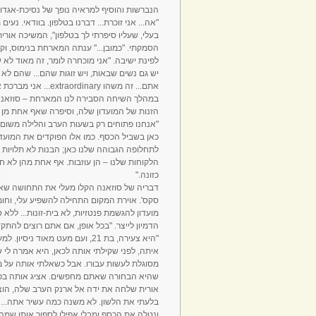
הנברשות והוסיף למראיה נופך של נסיכת-אגדות
"אה... אני זוכרת... דברנו בטלפון. בוודאי. נעים
בעלי, שעליו סיפרתי לך בטלפון", המשיכה אורי
הסמקתי. "כמובן..." ענתה המארחת בנימוס, וקד
לפינת ישיבה. "אני מוכחרה לומר, זה מאוד לא ש
יש גם נשים שבאות, ויש זוגות שהם... שהם לא 
אתם... זה משהו extraordinary... אני מברכת אתכם על מערכת היחסים הפתוחה והמיוחדת שיש לכם."
במהלך השיחה הסבירה לנו המארחת – סוזאנה
הזנות של המועדון שלה, וסיפרה שאף אחת מן 
"אנחנו פתוחים רק בשעות הערב והלילה משום ש
כאן בשביל הכסף. כמו אלו הפוקדים את המועדון
לתחלופה הגבוהה שלנו כאן; הבנות לא תלויות 
הלקוחות שלנו – הן עוזבות. אף אחת מהן לא 
כזונה."
דבריה של סוזאנה הקלו מעלי את התחושה שאנח
סקס'. אוירת המקום התחילה להשפיע עלי, וחומ
מועדון להגשמת פנטזיות, לא בית-זונות... ללא ס
הדמיון לייצר. "בכל אופן, אם אתם רוצים לה
"היא צעירה, בת 21, ועם מעט מאוד
איתה, לפני שקילתי אותה לכאן, היא אמרה לי
מסוגלת לעשות עבורו. אבל כשאלתי אותה על מי
שהיא הבחורה שאתם מחפשים. אציג אותה בפנ
אורית שלחה את ידה אל ארנק הערב שלה, הוצי
בלעתי את הלשון. לא משנה כמה עשיר אתה... אל
ונטלה את הכסף ומבלי אפילו לספור אותו שמה 