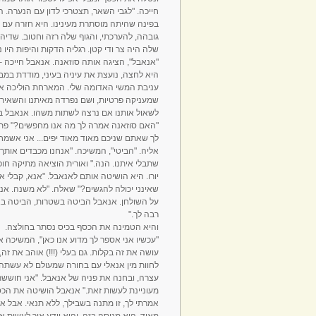
חייכה. "לגבי השאר, תצטרכי לדון עם הנערה. 
בפינה שהיתה מוסתרת מעינינו. היא חזרה עם 
גובהה, להערכתי, והגוף שלה רזה וחטוב. שדיה
שלה היה צר ודי קטן. רגליה הדקות והיפות היו 
"אנאבל", הציגה אותה סוזאנה. אנאבל חייכה – 
היא לחצה, נועצת את עיניה בעיני, מודדת במ
עניבת המשי האדומה שלי. המארחת הוליכה או
שמעניקה פרטיות, ושם נפרדה מאיתנו והשאירה
לשאול אותנו אם נרצה לשתות משהו. אנאבל ביק
"האם סוזאנה אמרה לך מה אנו מחפשים?" פתחה
לך שאתם שניכם מאוד מאוד יפים... אני אשמח
אליה. "הביטי", המשיכה. "אנחנו מכבדים אותך
שתבלי איתנו. הנה." ואורית הוציאה מתיקה חו
יורו. היא הושיטה אותם לאנאבל. "אנא, קבלי 
שאינני יכולה להגשים?" שאלה. "לא משנה. אנא
על השולחן. אנאבל הביטה בשטרות, הביטה באור
רבה לך."
והיא הטמינה את הכסף בכיס נסתר בחולצה.
"עכשיו אני אספר לך מדוע אנו כאן", המשיכה א
עושה את זה בקלות. גם בעלי (!!!) אוהב את זה
לחוות מין אנאלי עם בחורה שמעולם לא עשתה א
עצרה, ובחנה את פניה של אנאבל. "אני חוששת"
מעוניינת לעשות זאת." אנאבל הושיטה את הכסף
אמרתי לך, זו מתנה בשבילך, ללא תנאי. אבל א
מאוד. הוא מנוסה בזה, והוא יודע איך לעשות א