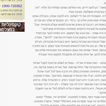
עלות: 0.5 שח לדקה + זמן אוויר
.
-
1900-720352
 מאוד." הן לחצו ידיים, ואז החליפו נשיקה סמלית על הלחי. "וזה
קו ההכרויות החזק בא
ת בגרמנית מושלמת, מציגה אותי.
עלות: 0.5 שח לדקה + זמן אוויר
ה. הושטיתי לה את ידי לשלום. היא לחצה אותה, והובילה אותנו
גרתי שזוג מגיע אלינו כך, ביחד. רוב המבקרים שלנו הם גברים.
באמת זוג. רק גברים ונשים שרוצים לממש אצלנו פנטזיות. אבל
 היה שמה – את טבע של המקום. היא נסתה לנער את תמיד
הבנות העובדות במקום אינה מוגדרת כפרוצה. "להיפך", אמרה.
כל הבנות כאן עובדות במשך היום בעבודות מכובדות, והן לא
 שלי, הן כאן על-מנת להגשים פנטזיות עבור עצמן. זו גם הסיבה
בכסף, ואחרי שמיצו את עצמן והגשימו את הפנטזיות שלהן עם
חוזרת לכאן. אף אחת מהם לא מתקבלת למקום אחר ועובדת
נו – זאת אומרת אורית – עומדים לשלם על-מנת לקבל 'שרותי
ות ההתנגדות שלי החלו קורסות. אולי אורית באמת צודקת, וזה
פק, היפיפיות הפזורות בסלון היו הרבה מעל לכל 'זונה' שיכול
תקדם הלאה, יש לי את הבחורה שבקשת, מאדאם", אמרה סוזאנה.
 ניסיון. למעשה, היא כאן כי היא רוצה לצבור ניסיון. זו הפנטזיה שלה. בראיון
 שהיא רוצה שכאשר יהיה לה גבר משלה – לא יהיה דבר שאיננה
ן אנאלי, היא נרתעה ואמרה ש"זה לעולם לא!" אז אני חושבת
יכם."
אה שטרי כסף, ומסרה לסוזאנה. "אלפיים יורו, אמת?" כמעט
פיים יורו עבור סקס זה שיא הטרוף!!! "אמת", אישרה סוזאנה,
בכיסה. "אנו מכבדים את הלקחות שלנו, וסומכים עליהם",