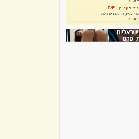
גייז און ליין - LIVE
רץ לגייז, דו ולגברים בלבד