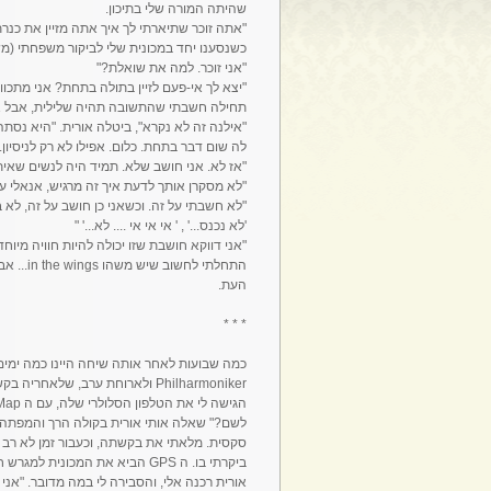
שהיתה המורה שלי בתיכון.
"אתה זוכר שתיארתי לך איך אתה מזיין את כנ
כשנסענו יחד במכונית שלי לביקור משפחתי (מש
"אני זוכר. למה את שואלת?"
"יצא לך אי-פעם לזיין בתולה בתחת? אני מת
תחילה חשבתי שהתשובה תהיה שלילית, אבל אז
"אילנה זה לא נקרא", ביטלה אורית. "היא נסת
לה שום דבר בתחת. כלום. אפילו לא רק לניסיון."
"אז לא. אני חושב שלא. תמיד היה לנשים שאיתן 
"לא מסקרן אותך לדעת איך זה מרגיש, אנאלי 
"לא חשבתי על זה. וכשאני כן חושב על זה, לא בט
'לא נכנס...' , ' אי אי אי .... לא...' "
"אני דווקא חושבת שזו יכולה להיות חוויה מיוח
התחלתי ל
העת.
* * *
Philharmoniker ולארוחת ערב, של
לשם?" שאלה אותי אורית בקולה הרך והמפתה, ו
סקסית. מלאתי את בקשתה, וכעבור זמן לא רב 
ביקרתי בו. ה GPS הביא את המכוני
אורית רכנה אלי, והסבירה לי במה מדובר. "אני