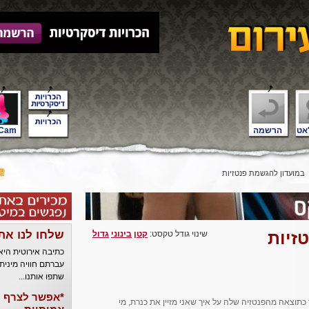
אט
הרשמה
Cam
במועדון להגשמת פנטזיות
זיות
שלחו לנו את
שינוי גודל טקסט:
קטן
בינוני
גדול
כתיבה אירוטית הי
עברתם חוויה מינית
שתפו אותנו...
*אפשר לצרף ל
 כתוצאה מהפנטזיה שלה על איך שאני מזיין את כנרת, מי