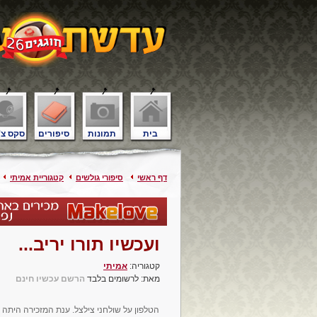
בית
תמונות
סיפורים
סקס צ'
דף ראשי
סיפורי גולשים
קטגוריית אמיתי
ועכשיו תורו יריב...
קטגוריה:
אמיתי
מאת: לרשומים בלבד
הרשם עכשיו חינם
הטלפון על שולחני צילצל. ענת המזכירה היתה ע