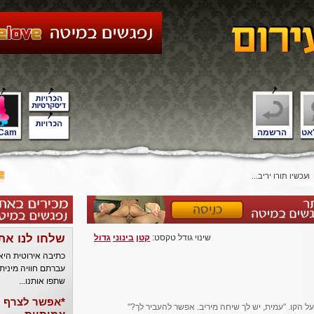
אט
הרשמה
Cam
ועכשיו תורו יריב...
שלחו לנו את
שינוי גודל טקסט:
קטן
בינוני
גדול
כתיבה אירוטית הי
עברתם חוויה מינית
שתפו אותנו...
*אפשר לצרף ל
ל הקו. "עמית, יש לך שיחה מיריב. אפשר להעביר לך?"