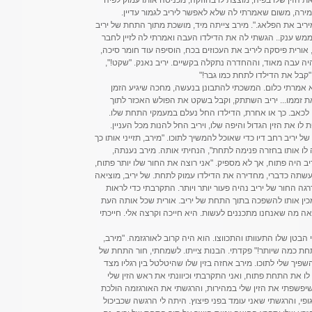
גמירה, משום שאמרתי לה שלא לאפשר ליריב לגמור עדיין.
 מיריב את הפלאג.". מירב צייתה מיד, מושכת מתוך התחת של יריב
מש ענק.. הגשתי לה את הדילדו העבה ואמרתי לה לזיין לחבר
ורית פיסקה ליריב את העכוזים בכח, הוסיפה עוד חומר סיכה,
ה עבה מאוד, וההחדרה נתקלה בקשיים. יריב נאנק. "שקט!",
"קבל את הדילדו לתחת כמו גבר!"
ל לא אמרתי כלום. המשכתי להתבונן בנעשה, מחכה שיגיע הזמן
ת זממו... יריב השתתק, וקבל בשקט את הפולש האכזר לתוך
לכאב. כך או אחרת, הדילדו החל נעלם במעמקי התחת שלו.
את הזין הגדול והיפה שלו, ויריב החל להנות מכל העניין.
יריב רחב דיו כדי שאוכל להמשיך לתוכו. "מירב, תזייני אותו כך
לו אותו בחזרה פנימה לתחת", הנחיתי אותה. מירב נענתה,
ב היה פתוח, אך לא מספיק. "אני רוצה את החור שלו יותר פתוח,
רב עשתה כדברי, מחדירה את הדילדו עמוק לתחת. של יריב, מוציאה
ה החור של יריב נהיה פעור יותר ויותר. התקרבתי כדי לראות
כין אותו להשפכה בתוך התחת של יריב. אורית שכל אותה העת
ה מה שאנחנו מתכננים לעשות. היא חייכה וקרצה אלי. חייכתי
הבטן שלו התעוותו והתכווצו. הוא היה קרוב לאורגזמה. "מירב,
תחת כמה שיותר!" פקדתי. הבנות צייתו. לשמחתי, חור התחת של
שפיך שלי לתוכו. מירב אחזה בזין שלו שהיטלטל בין רגליו מצד
 לו את התחת פתוח, ואני התקרבתי וכיוונתי את ראש הזין שלי
יפשפתי את הזין שלי במהירות, והרגשתי את האורגזמה הולכת
ופי, והרגשתי שאני עומד בפני פיצוץ. היתה לי הרגשה שכביכול