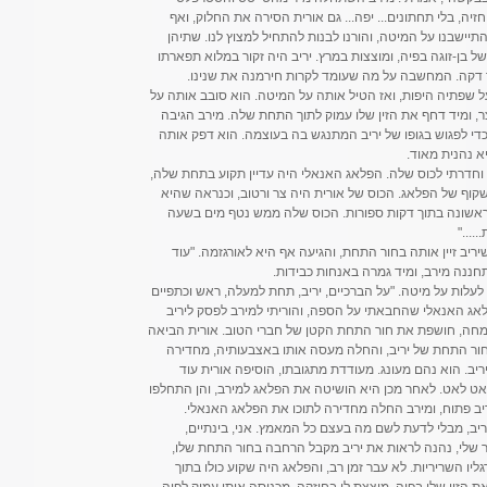
יה, בלי תחתונים... יפה... גם אורית הסירה את החלוק, ואף
תיישבנו על המיטה, והורנו לבנות להתחיל למצוץ לנו. שתיהן
של בן-זוגה בפיה, ומוצצות במרץ. יריב היה זקור במלוא תפארתו
ך דקה. המחשבה על מה שעומד לקרות חירמנה את שנינו.
על שפתיה היפות, ואז הטיל אותה על המיטה. הוא סובב אותה על
, ומיד דחף את הזין שלו עמוק לתוך התחת שלה. מירב הגיבה
י לפגוש בגופו של יריב המתנגש בה בעוצמה. הוא דפק אותה
א נהנית מאוד.
, וחדרתי לכוס שלה. הפלאג האנאלי היה עדיין תקוע בתחת שלה,
קוף של הפלאג. הכוס של אורית היה צר ורטוב, וכנראה שהיא
 ראשונה בתוך דקות ספורות. הכוס שלה ממש נטף מים בשעה
..."
יב זיין אותה בחור התחת, והגיעה אף היא לאורגזמה. "עוד
התחננה מירב, ומיד גמרה באנחות כבידות.
לעלות על מיטה. "על הברכיים, יריב, תחת למעלה, ראש וכתפיים
לאג האנאלי שהחבאתי על הספה, והוריתי למירב לפסק ליריב
מחה, חושפת את חור התחת הקטן של חברי הטוב. אורית הביאה
חור התחת של יריב, והחלה מעסה אותו באצבעותיה, מחדירה
ב. הוא נהם מעונג. מעודדת מתגובתו, הוסיפה אורית עוד
ט לאט. לאחר מכן היא הושיטה את הפלאג למירב, והן התחלפו
ב פתוח, ומירב החלה מחדירה לתוכו את הפלאג האנאלי.
יב, מבלי לדעת לשם מה בעצם כל המאמץ. אני, בינתיים,
ור שלי, נהנה לראות את יריב מקבל הרחבה בחור התחת שלו,
רגליו השריריות. לא עבר זמן רב, והפלאג היה שקוע כולו בתוך
הזין שלו בפיה, מוצצת לו בחוזקה, מכניסה אותו עמוק לפיה