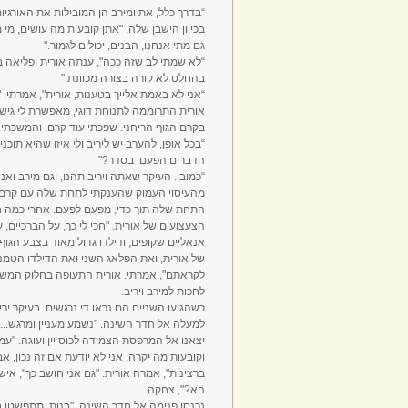
“בדרך כלל, את ומירב הן המובילות את האורגיו
בכיוון הישבן שלה. "אתן קובעות מה עושים, מי 
גם מתי אנחנו, הבנים, יכולים לגמור."
“לא שמתי לב שזה ככה", ענתה אורית ופליאה 
בהחלט לא קורה בצורה מכוונת."
“אני לא באמת אלייך בטענות, אורית", אמרתי. 
אורית התרוממה לתנוחת דוגי, מאפשרת לי גיש
בקרם הגוף הריחני. שפכתי עוד קרם, והמשכתי.
“בכל אופן, להערב יש ליריב ולי איזו שהיא ת
הדברים הפעם. בסדר?"
“כמובן. העיקר שאתה ויריב תהנו, וגם מירב ואנ
מהעיסוי העמוק שהענקתי לתחת שלה עם קרם 
התחת שלה תוך כדי, מפעם לפעם. אחרי כמה חד
הצעצועים של אורית. "חכי לי כך, על הברכיים, 
אנאליים שקופים, ודילדו גדול מאוד בצבע הגו
של אורית, ואת הפלאג השני ואת הדילדו הטמנת
לקראתם", אמרתי. אורית התעופה בחלוק המשי ש
לחכות למירב ויריב.
כשהגיעו השניים הם נראו די נרגשים. בעיקר יריב
למעלה אל חדר השינה. "נשמע מעניין ומרגש..."
יצאנו אל המרפסת הצמודה לכוס יין ועוגה. "עמ
וקובעות מה יקרה. אני לא יודעת אם זה נכון, 
ברצינות", אמרה אורית. "גם אני חושב כך", איש
הא?", צחקה.
נכנסו פנימה אל חדר השינה. "בנות, תתפשטו