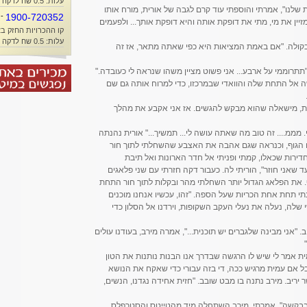
עלות: 0.5 שח לדקה + זמן אוויר
ת שלנו", אמרתי והוספתי עוד קרם לגבה של אורית, מורח אותו
-
1900-720352
מזיין את מי, מתי את דופקת אותה והיא דופקת אותך... ולפעמים
קו ההכרויות החזק בא
עלות: 0.5 שח לדקה + זמן אוויר
בקולה. "אם באמת המציאות היא כפי שאתה מתאר, אז זה
"תתרוממי על ארבע... אני פשוט מציין משהו שנראה לי כעובדה."
ה אל התחת שלה והוואדי שבמרכזו, כדי למרוח אותה גם שם
וכנית, מישאלה שהוא מבקש להגשים. אז אני אקבע את מהלך
י. מממ.... זה טוב מה שאתה עושה לי... תמשיך..." אורית נהנתה
הגוף, וכנראה שגם אהבה את האצבע שהשחלתי לתוך חור
ירות שכאלו, קמתי ופניתי אל חדר הארונות ואל תיבת
עד שאני חוזר", הוריתי לה. כעבור דקה חזרתי עם שני פלאגים
ף. את הפלאג הגדול יותר השחלתי מהר ובקלות לתוך חור התחת
י תחת אחת הכריות שעל הספה. "זהו, עכשיו אנחנו מוכנים
לה, נעלה את נעלי העקב השקופות, וירדנו אל הסלון כדי
. "אני מבינה שלגברים יש תוכנית...", אמרה מירב, בעודנו עולים
ית אמר לי שיש לו הרגשה שבדרך אנו הבנות נותנות את הטון
אבל אם עמית מרגיש ככה, די בזה עבורי כדי שאקח את הנושא
ר יריב. מירב נתנה בו מבט שובב. "חזית אחידה נגדנו, הנשים,
 בבקשה", אמרתי. מירב השתחלה מיד מהטייטס והסטרפלס