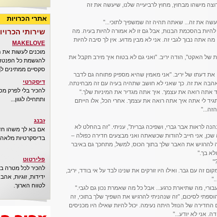
וצה מישהו מבחוץ, מחוץ לרביעייה שלנו, שיעשה את זה
אתרי הכרויות
שה את זה... שאתה תהיה זה שמשפיך לתוכי..."
 להיות בהסכמת הבנות, אבל גם זו לא אמורה להיות בעיה. מה
שירותי הכרויו
ה אתה נבוך לגבי זה. אני לא מבין מדוע. אין לך סיבה להיות
MAKELOVE
מוכנים לעשות את 
 של האקט", הודה יריב. "ואני גם לא בטוח איך מירב תקבל את
להגשמת כל הפנטזיו
סקסיים ממתינים לך
ח את דעתו של יריב. "אני מאמין שהיא מספיק פתוחה גם לדבר
דיסקרטי
אהבה את זה. כך שאני לא חושב שתהיה בעיה עם זה מבחינתה.
להכיר בלי לפרק מס
 אתה רואה את עצמך. איך אתה מגדיר את המיניות שלך."
ותתחילו לגוון...
גיד לי אתה איך אתה רואה את עצמך. אחרי הכל, אלו הייתם
זה..."
זבנג
נה לראות אבר גברי, ושפיכה גברית", עניתי. "זה בהחלט לא
אם בא לך משהו חדש
ה שכן, אני חייב להודות שכשאתה ואני מבצעים חדירה כפולה –
בדיסקרטיות מלאה..
הנה להרגיש את האבר שלך בתוך הכוס, למשל, מתחכך גם באיבר
לא בך."
פלירטוט
"
להכיר לכל מטרה בא
ום זה עם גבר. ואילו היו זורקים את שנינו לבד על אי בודד, יריב,
ידידות, זוגיות, אה
."
לטווח הארוך.
רי, מה שתיארת כרגע... אבל כל מה שאמרת נכון גם לגבי."
 הוספתי לסיכום, "זה שנהניתי להרגיש את השפיך שלך בתוכי, זה
חדירה של הנוזל היתה נעימה. יכול להיות שאילו היו מכניסים
. אני לא יודע..."