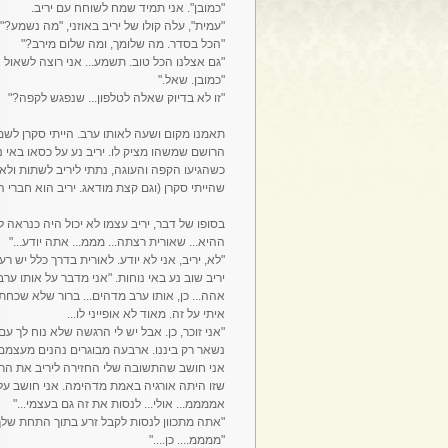
"כמובן". אני תמיד שמח לשוחח עם יריב.
"עמית", עלה קולו של יריב באוזני, "מה נשמע?"
"הכל בסדר. מה שלומך, ומה שלום מירב?"
"גם אצלנו הכל טוב. תשמע... אני רוצה לשאול א
"כמובן. שאל."
"זו לא בדיוק שאלה לטלפון... שנפגש לקפה?"
תאמנו מקום ושעה לאותו ערב. הייתי סקרן לשמו
הרושם שמשהו מציק לו. יריב נע על כסאו באי נ
כשהגיעו הקפה והעוגה, נתתי ליריב לשתות ולאכ
שהייתי סקרן (וגם קצת מודאג. יריב הוא חברי הט
בסופו של דבר, יריב עצמו לא יכול היה כנראה 
ההיא... שאורית רצתה... מממ... אתה יודע..."
"לא, יריב, אני לא יודע. לאורית בדרך כלל יש ר
יריב שוב נע באי נוחות. "אני מדבר על אותו ער
אהה... כן, אותו ערב מדהים... ברור שלא שכחת
איתי על זה. מאוד לא אופייני לו...
"אני זוכר, כן. אבל יש לי הרגשה שלא נוח לך עם
נשאר רק ביננו. ארבעה מבוגרים נהנים מעצמם..
אני חושב שהתשובה שלי החזירה ליריב את הרו
שזו היתה אורגיה באמת מדהימה. אני חושב עלי
אממממ... אולי... לנסות את זה גם בעצמי..."
"אתה מתכוון לנסות לקבל זרע בתוך התחת שלך
"ממממ.... כן...."