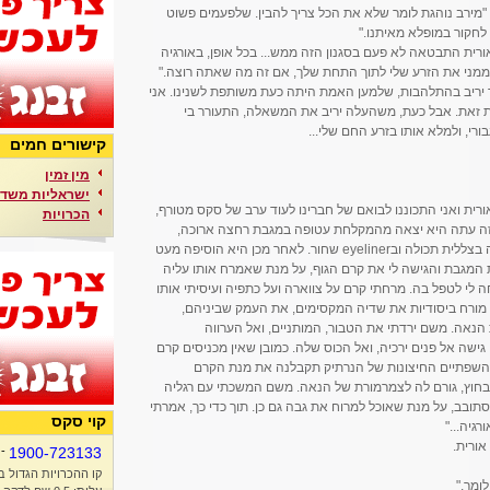
. "מירב נוהגת לומר שלא את הכל צריך להבין. שלפעמים פשוט
לחקור במופלא מאיתנו."
ורית התבטאה לא פעם בסגנון הזה ממש... בכל אופן, באורגיה
 ממני את הזרע שלי לתוך התחת שלך, אם זה מה שאתה רוצה."
דה, עמית. Looking forward! ", אמר יריב בהתלהבות, שלמען האמת היתה כעת משותפת לשנינו. אני
ת זאת. אבל כעת, משהעלה יריב את המשאלה, התעורר בי
רי, ולמלא אותו בזרע החם שלי...
קישורים חמים
מין זמין
ישראליות משדר
ית ואני התכוננו לבואם של חברינו לעוד ערב של סקס מטורף,
הכרויות
 זה עתה היא יצאה מהמקלחת עטופה במגבת רחצה ארוכה,
וישבה אל שולחן האיפור שלה, צובעת את עיניה בצללית תכולה ובeyeliner שחור. לאחר מכן היא הוסיפה מעט
 המגבת והגישה לי את קרם הגוף, על מנת שאמרח אותו עליה
 לי לטפל בה. מרחתי קרם על צווארה ועל כתפיה ועיסיתי אותו
מורח ביסודיות את שדיה המקסימים, את העמק שביניהם,
נאה. משם ירדתי את הטבור, המותניים, ואל הערווה
ישה אל פנים ירכיה, ואל הכוס שלה. כמובן שאין מכניסים קרם
 שהשפתיים החיצונות של הנרתיק תקבלנה את מנת הקרם
בחוץ, גורם לה לצמרמורת של הנאה. משם המשכתי עם רגליה
תובב, על מנת שאוכל למרוח את גבה גם כן. תוך כדי כך, אמרתי
קוי סקס
רגיה..."
אורית.
-
1900-723133
קו ההכרויות הגדול ב
ומר."