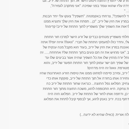
הזרע שלי יתפרץ החוצה ויטוס הישר אל תוך התחת של יריב. גם
דה עליו שהוא עומד בפני שפיכה. "אני מתקרב לגמירה",
. "
מד להשפיך!", צרחתי באקסטזה. "תשפיך!" צעקו עלי יחד הבנות.
ץ את הזין של יריב. "כן... תפתח את הזין שלך ותוציא ממנו
 לראות את השפיך שלך משפריץ לתוך התחת של יריב! קדימה!
לתי משפריץ מטחים כבדים של זרע הישר למרכז חור התחת
 וחדר כולו למעמקי התחת של חברי. "וואוו!!! איזה יופי!!! אתה
וננת במרץ את הזין של יריב, בעוד הוא מקבל מנה ענקית של
יב. "אני מרגיש את זה חם ונעים בתוך התחת שלי! אחחחח...... זה
החל יורה מהזין שלו את כל השפיך שהיה אגור בביצים שלו עד
 של שפיך חם ישר עמוק לתוך חור התחת הפעור של יריב, והוא
ורפת. וואוו! זה היה מדהים!
יריב, ומירב סיימה לסחוט ממנו את טיפות הזרע האחרונות שהיו
חזירה אותו בחזרה אל תוך התחת של יריב, פוקקת אותו כדי
צחיק: הפלאג נפל החוצה... כנראה שחור התחת של יריב כה
רית צחקה. היא התכופפה לרגע, משכה החוצה מתוך חור התחת
ן, ודחפה אותו לחור של התחת של יריב. הפלאג הזה היה
דחוף בכח. יריב נאנק לרגע, אך לבסוף קיבל לתחת את הפלאג
 אורית. (כאילו שהיא לא ידעה...)