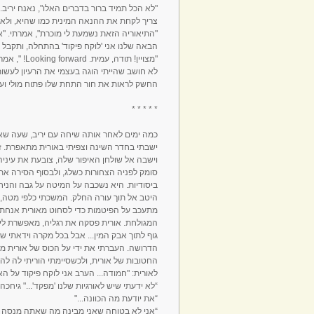
"לא הכל תמיד ברור בדברים האלו", נאנח יריב
צריך לקחת את ההנאה המינית כמו שהיא, ולא 
"התיאוריה הזאת נשמעת לי מוכרת", אמרתי. "א
הבאה שלנו אני 'לוקח פיקוד' בהתחלה, ותקבל
"מצויין! תו
לא חושב שהייתי הוגה בעצמי את הרעיון לעשו
החשק לראות את חור התחת שלו פתוח מולי ועבו
* * * * *
כמה ימים לאחר אותה שיחה עם יריב, שעה שאור
ישבתי בחדר השינה וצפיתי באורית מתאפרת.
סומק לפניה הצחורות כשלג, ולבסוף הסירה את
ביסודיות. היא נשכבה על המיטה על גבה והניחה
היטב אל תוך עורה החלק. המשכתי כלפי מטה, 
מתעכב על הפיטמות כדי לסחוט מאורית אנחת ה
המגולחת. אורית פסקה את רגליה, מאפשרת לי ג
גוף לתוך אבק המין... אבל בכל מקרה וידאתי
הדרושה. העברתי את ידי על הכוס של אורית מ
החטובות של אורית, ולכשסיימתי הוריתי לה להס
לאורית: "חמודה... הערב אני לוקח פיקוד על האו
“לא ידעתי שיש לאורגיות שלנו 'מפקד'..." גיחכה 
“את יודעת מה הכוונה..."
“אני לא בטוחה שאני מבינה מה שאתה מנסה ל