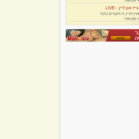
גייז און ליין - LIVE
רץ לגייז, דו ולגברים בלבד