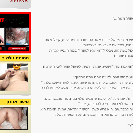
אמיתיות
ותך משהו..."
ע מה בפיו של יריב. כאשר התיישבנו והזמנו קפה, קיבלתי את
וחות, ופכר את אצבעותיו בעצבנות.
ול בשתיקה, מבלי ללחוץ עליו לספר לי במה העניין, למרות
וב ביותר...)
תמונות גולשים
להתאפק עוד. "תשמע, עמית... רציתי לשאול אותך לגבי האורגיה
עיונות משוגעים. לאיזה מהם אתה מתכוון?"
ב שאורית... אה... שאורית רצתה שאני אגמור לתוך הישבן שלך..."
י את אותו הערב... אבל לא הבנתי למה יריב מרגיש לא נוח לדבר
 זה", עניתי לו. "אין סיבה שתרגיש שלא בנוח. מה שנעשה ביננו
סיפור אחרון
. אני לא רואה סיבה להתבייש, יריב."
ח למפרשים. הוא נרגע קצת, והמשיך: "תראה, עמית, האמת היא
ה הרבה. ובזמן האחרון חשבתי גם על האפשרות של ...
?"