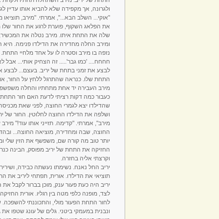
ולגרונה, אך מקפידה שלא להביא אותו עדיין ל
"אוקי... השלב הבא...", אמרתי. "מירב, תוציאו
את הפלאג השקוף, פוערת לרגע את החור שלו מ
שלה את התחת איתו. מירב נטלה את המכשיר, א
ומירב החלה מחדירה את הדילדו פנימה. היא הי
נזפה בו מירב וסטרה לו על אחד מלחיי התחת. 
חחחח.... 'כמו גבר'..... זה הצחיק אותי... אב
לבצע את זמני בתחת של יריב. בעצם... לבצע א
התחת שלו. כנראה שהתרגל ללחץ על החור, או 
מירב העבירה יד אחת מתחתיו והחלה משפשפת לו 
כעבור כמה דקות רציתי לדעת האם חור התחת של 
שהדילדו יצא לגמרי החוצה, לפני שאת מכניסה 
ושלפה את הדילדו החוצה לחלוטין. החור של ירי
מירב", אמרתי. "קדימה. תזייני אותו עוד!" מי
החוצה, שבה ומחדירה, מוציאה החוצה... ובהדרג
יותר טוב מה קורה שם, משפשף את הזין שלי ומ
החזיקה את התחת של יריב מפוסק, הבינה כנרא
וקרצתי אליה בחזרה.
יריב החל נאנח. נשימתו נעשתה כבידה, ושירירי 
תוציאי את הדילדו. אורית, תפתחי ליריב את ה
יריב היה כעת פעור ענק, מוכן בברור לקבל את ה
לצד, מופנה כלפי מטה בין רגליו. אורית החזיקה
לחור התחת הפעור מולי, והתכוננתי להשפכה. ש
ונבנית במעמקי ביטני. גלים של עונג שטפו את ג