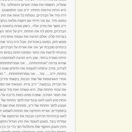
שעליה, חושפת את גופה הערום והאתלטי. בלי חז
היא היתה עירומה תחתיו. יריב ואני התפשטנו. ה
ירדו מיד אל הברכיים, נוטלות כל אחת את הזין 
כמעט מיד. גם אני הייתי עם זיקפה מלאה בתו
יריב משך את מירב אליו , נישק אותה בתאווה 
הברכיים, פיסק לה את התחת, ירק על החור הצר
בצרחה קלה, אולם הניעה את עצמה אחורנית כד
ממש חזק, כמעט באכזריות, אבל היה ברור שהי
בינתיים סובבתי אך אני את אורית על הברכיים
ונהניתי לראות את החור הפתוח תחת בסיסו הש
היתה מגורה ביותר, שכן היא הגיעה לאורגזמה
שהיא צרחה "אוחחחחחח.... אני גומרתתתתתת...
לצידנו, מירב עיסתה לעצמה את הדגדגן שעה שיר
בתחת, יריב..... עוד.... אני גומרתתתתתת...." 
אחרי האורגזמות של שתי הבנות, בקשתי מיריב 
על הכרית, בבקשה." יריב ציית. הוצאתי את הפ
את עכוזי התחת שלו. היא עשתה זאת מיד ובש
את חומר הסיכה, שפכה ממנו כמות נדיבה על 
אחת מהן לאט לאט ובעדינות לתוך התחת של ירי
אצבע לתוך התחת של יריב, מותחת אותו שם לא
בתפקידים: אורית החזיקה את התחת לשמוע ירי
לאט ובזהירות הרחיבו הבנות את הרטקום של יר
עמדתי בצד, מאונן לעצמי את הזין הגדול והזק
והזין הענק והזקוף שלו מיטלטל תוך כדי כך בין 
התחת של יריב. מירב השתחלה תחתיו ולקחת את 