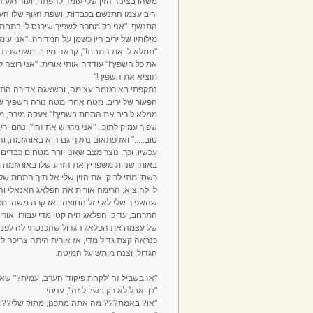
משהו בצינור הזין שלי עומד להפתח, ועוד רגע 
יריב עצמו התנשם בכבדות, ושפת הגוף שלו העי
התנשף. "אני רק מחכה לשפיך שיכנס לי בתחת..
מילותיו של יריב היו כשמן על המדורה. "אני עו
"תמלא לו את התחת!", קראה מירב, משפשפת במר
את כל השפיך!" עודדה אותי אורית. "אני רוצה
תוציא את השפיך!"
נתקפתי באורגזמה עצומה, ובשאגה אדירה התח
הפעור של יריב. מטח אחרי מטח נורה השפיך שלי,
ממלא ליריב את התחת בשפיך!" צעקה מירב, מא
שפיך עמוק לתוכו. "אני מרגיש את זה!", נהם יר
טוב....." ואז פתאום נתקף גם הוא באורגזמה, ו
עכשיו. וכך, נוצר מצב שאני יורה מטחים כבדים
באותן שניות משפריץ את הזרע שלו באורגזמה מט
כשסיימתי לרוקן את הזין שלי אל תוך התחת של 
לו להוציא, הרימה אורית את הפלאג האנאלי וה
שהשפיך שלי לא ייזל החוצה. ואז קרה משהו מ
התרחב, עד כי הפלאג היה קטן מדי עבורו. או
של עצמה את הפלאג הגדול שהכנסתי לה לפני כ
כנראה קצת גדול מדי, אז אורית היתה צריכה ל
הגדול, וצנח מותש על המיטה.
"אז בשביל זה 'לקחת פיקוד' הערב, עמית?" שאלה
"כן, אבל לא רק בשביל זה", עניתי.
"או? באמת??? מה אתה מתכנן, מתוק שלי??"