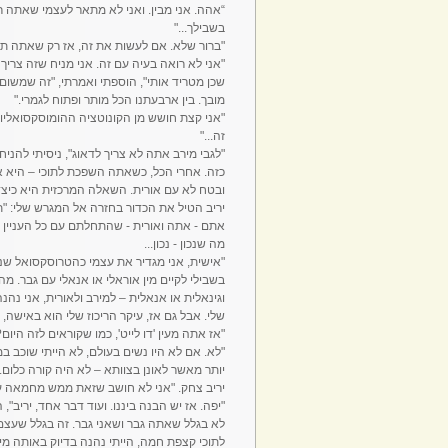
“אהה. אני מבין. ואני לא מתאר לעצמי שאתה ר
בשבילך..."
"ברור שלא. אם לעשות את זה, אז רק שאתה תע
"אני לא רואה בעיה עם זה. אני מניח שזה צריך
שכן מטריד אותי", הוספתי ואמרתי, "זה שמשום מ
מובך. בין ארבעתנו הכל מותר ופתוח לגמרי."
"אני קצת חושש מן הקונוטציה ההומוסקסואליות
זה..."
"לגבי מירב אתה לא צריך לדאוג", ניסיתי להני
כזה. אחרי הכל, כשאתה השפכת לתוכי – היא 
ובטח לא עם אורית. השאלה המרכזית היא כיצד
יריב הטיל את הכדור בחזרה אל המגרש שלי: "ת
אתם - אתה ואורית - שהתחלתם עם כל העניין ה
מה שנכון - נכון...
"אישית, אני מגדיר את עצמי כהטרוסקסואל שנה
בשבילי לקיים מין אוראלי או אנאלי עם גבר. מ
וגינאלית או אנאלית – למירב ולאורית, אני נ
שלי. אבל גם אז, עיקר הריכוז שלי הוא באישה, ו
"אז אתה מעין 'דו לייט', כמו שקוראים לזה היום?
"לא. אם לא היו נשים בעולם, לא הייתי שוכב במק
יותר מאשר לאונן בצוותא – לא היה קורה כלום..
יריב צחק. "אני לא חושב שזאת ממש מחמאה עבו
"יפה. אז יש הבנה ביננו. ועוד דבר אחד, יריב",
לא בגלל שאתה גבר ושאני גבר. זה בגלל שעצם ה
לתוכי קצפת חמה, הייתי נהנה בדיוק באותה מידה