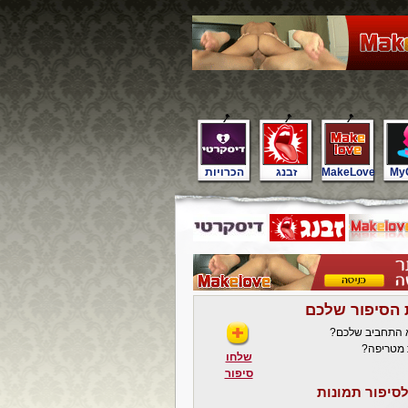
My
MakeLove
זבנג
הכרויות
 הסיפור שלכם
א התחביב שלכם?
 מטריפה?
שלחו
סיפור
סיפור תמונות