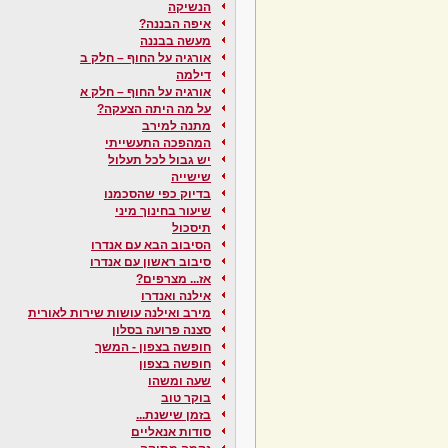
הנשיקה
איפה הבננה?
מעשה בבננה
אורגיה על החוף – חלק ב
דילמה
אורגיה על החוף – חלק א
על מה היתה הצעקה?
מתנה למירב
המהפכה התעשייתי
יש גבול לכל תעלול
שישייה
בדיוק כפי שהסכמנו
שיעור בחינוך מיני
תיסכול
הסיבוב הבא עם אנדרו
סיבוב ראשון עם אנדרו
אז... מצרפים?
אילנה ואנדרו
מירב ואילנה עושות שירות לאורית
סצנה פרועה בסלון
חופשה בצפון - המשך
חופשה בצפון
שעה ומשהו
בוקר טוב
בזמן שישנת...
סודות אנאליים