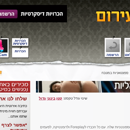
אט
הרשמה
Cam
ספונטאניות במטבח
שלחו לנו את
שינוי גודל טקסט:
קטן
בינוני
גדול
כתיבה אירוטית הי
עברתם חוויה מינית
שתפו אותנו...
*אפשר לצרף ל
אחד הדברים שאני מאוד אוהב אצל אורית זו הספונטניות שלה. עם כל הכבדו לForeplay ולרומנטיקה, לפעמים