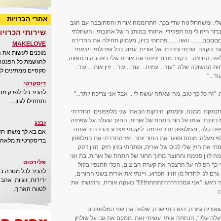
אתרי הכרויות
י. ומשהחליטה שדי בכך, התרוממה אורית והסתובבה עם הגב
רור היה לי מה תפקידי. אחזתי במותניה של אהובתי, והשחלתי
שירותי הכרויו
ם........ וואוו....... פתחתי בזיון, מעמיק תחילה את החדירה
MAKELOVE
עד הקצה. שבתי וחדרתי אל אורית, עמוק ככל שיכולתי, ויצאתי
מוכנים לעשות את 
פה החוצה... בקצב מדוד זיינתי את אורית שלי באהבה ובתאווה,
להגשמת כל הפנטזיו
תשוקה שלה. "עוד... עמית... עוד... עוד... זיין אותי... עוד..
סקסיים ממתינים לך
ד..."
דיסקרטי
להכיר בלי לפרק מס
זה כל כך טוב, מה שאתה עושה לי... אבל אני צריכה יותר..."
ותתחילו לגוון...
 התנתקתי ממנה, וממתקן הירקות הבאתי שני מלפפונים. החדרתי
כיוונתי אותו אל חור התחת של אורית. החיוך שעלה על שפתיה
זבנג
חיפה קלה, והמלפפון חדר פנימה. ליקקתי אצבע והחדרתי אותה
אם בא לך משהו חדש
י מעלה, מותח ופוער את החור יותר. ואז החדרתי את המלפפון
בדיסקרטיות מלאה..
י את הזין שלי לכוס של אורית, ופתחתי בזיון חזק. הזין דפק
 לזין פנימה והחוצה מתוך החור של התחת של אורית. בת זוגי
פלירטוט
 כך הפילה על הרצפה את קערת הביצים. הכלי התנפץ בקול
להכיר לכל מטרה בא
רם לנו לחדול מן הזיון הפרוע. זיינתי את אורית בשני החורים,
ידידות, זוגיות, אה
ראש. "אני גומררררררתתתתת!!!!!" נזעקה אורית, והרגשתי את
לטווח הארוך.
.
י שאורית גמרה, היא התיישרה, שלפה את שני המלפפונים
ה עליו", הנחתה אותי. עשיתי זאת, ממקם את גבי על שולחן