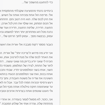
כדי להתענג מהשפיך שלי...
בינתיים נהנתי מהמציצה שקבלתי מהסקסית של
אלי. מרימה רגל אחת ומניחה אותה על השיש. ב
את הזין לכוס שלה. הוא היה רטוב וחם. חחחחםםםם
אל הכוס המתוק, ואז שולף את הזין לכל אורכו, 
החוצה. חדירה, שליפה החוצה, חדירה ועוד שלי
נהנה מכל רגע ומתחרמן יותר ויותר למשמע גניחות ה
עמוק, בבקשה ממך... עמוק לתוך הרחם שלי... עו
כעבור מספר דקות סובבה אלי אורית את ראשה. "
אני יודע מה פירוש ה"צריכה יותר" של אורית.
את האחד לכוס שלה על מנת להרטיב אותו, ואז 
הוכיח לי שאני יודע בדיוק מה שאני עושה... ד
לחור של התחת, לצידו של המלפפון. משכתי כלפ
השני, אוחז בשני המלפפונים יחדיו. שבתי והכנסת
אותה בכוס, ואת שני המלפפונים הנעתי בהתאמה
השעינה את שדיה על משטח העבודה, ותוך כדי
רעש ורסיסי זכוכיות הפזרו לכל עבר. אבל זה לא ג
עד שאורגזמה חזקה טילטלה אותה מכף רגל ועד 
גלי העונג שוטפים אותה בצרורות ארוכים וטובים
אני, כזכור, לא מסוגל לגמור בעמידה. אז אחר
מהתחת שלה, וגררה אותי אל שולחן המטבח. "על