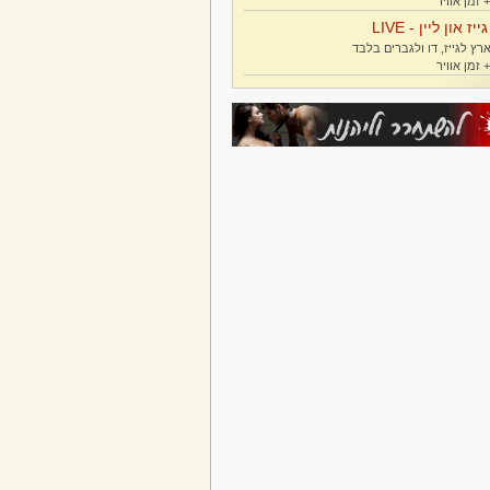
גייז און ליין - LIVE
רץ לגייז, דו ולגברים בלבד