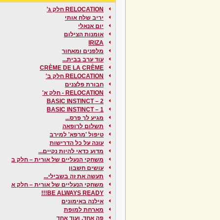
RELOCATION חלק ג'
יריב שלח אותי
יום אנאלי
אומנות הצילום
IRIZA
מלפנים ומאחור
עוד ערב בבית...
CRÈME DE LA CRÈME
RELOCATION חלק ב'
חבורת פלצנים
RELOCATION - חלק א'
BASIC INSTINCT – 2
BASIC INSTINCT – 1
מגיע לך פרס...
תשלום לרופאה
טיפול 'מרפא' למירב
עונה על כל הדרישות
מדוע כדאי להיות נקיים...
משחקי הנעליים של אורית – חלק ב
עושים חשבון
תעשה את זה בשבילי...
משחקי הנעליים של אורית – חלק א
BE ALWAYS READY!!!
אילנה באימונים
מארחת למופת
פה אחד, ועוד אחד