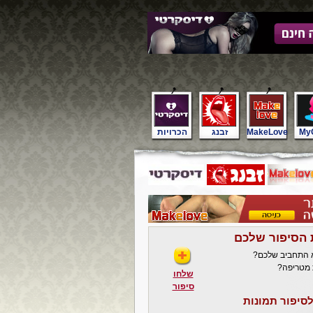
My
MakeLove
זבנג
הכרויות
 הסיפור שלכם
א התחביב שלכם?
 מטריפה?
שלחו
סיפור
סיפור תמונות