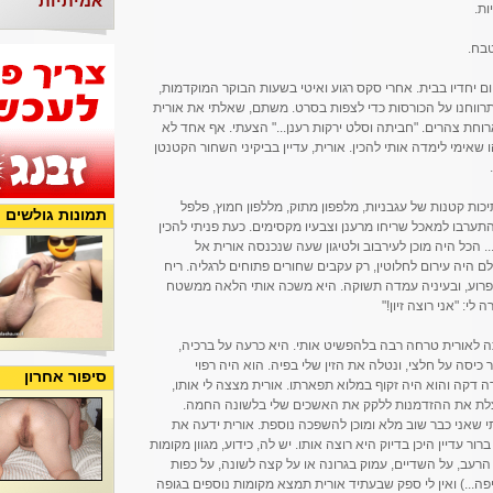
אמיתיות
ות.
טבח.
 יחדיו בבית. אחרי סקס רגוע ואיטי בשעות הבוקר המוקדמות,
ווחנו על הכורסות כדי לצפות בסרט. משתם, שאלתי את אורית
וחת צהרים. "חביתה וסלט ירקות רענן..." הצעתי. אף אחד לא
 שאימי לימדה אותי להכין. אורית, עדיין בביקיני השחור הקטנטן
ות קטנות של עגבניות, מלפפון מתוק, מללפון חמוץ, פלפל
תמונות גולשים
ו התערבו למאכל שריחו מרענן וצבעיו מקסימים. כעת פניתי להכין
. הכל היה מוכן לעירבוב ולטיגון שעה שנכנסה אורית אל
היה עירום לחלוטין, רק עקבים שחורים פתוחים לרגליה. ריח
ופרוע, ובעיניה עמדה תשוקה. היא משכה אותי הלאה ממשטח
י: "אני רוצה זיון!"
יתה לאורית טרחה רבה בלהפשיט אותי. היא כרעה על ברכיה,
סה על חלצי, ונטלה את הזין שלי בפיה. הוא היה רפוי
סיפור אחרון
רה דקה והוא היה זקוף במלוא תפארתו. אורית מצצה לי אותו,
צלת את ההזדמנות ללקק את האשכים שלי בלשונה החמה.
 שאני כבר שוב מלא ומוכן להשפכה נוספת. אורית ידעה את
ור עדיין היכן בדיוק היא רוצה אותו. יש לה, כידוע, מגוון מקומות
רעב, על השדיים, עמוק בגרונה או על קצה לשונה, על כפות
פה...) ואין לי ספק שבעתיד אורית תמצא מקומות נוספים בגופה