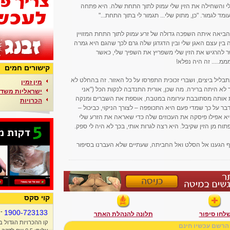
י והשחילה את הזין שלי עמוק לתוך התחת שלה. היא פתחה
מד לגמור. "כן, מתוק שלי... תגמור לי בתוך התחת..."
 הביאה איתה השפכה גדולה של זרע עמוק לתוך התחת המזויין
 בין עצם האגן שלי ובין הדגדגן שלה גרם לכך שהגם היא גמרה
ר להרגיש את הזין שלי משפריץ את השפיך שלי, כאשר
..... זה היה נפלא!
קישורים חמים
בליל ביצים, ושברי זכוכית התפרסו על כל האזור. זה בהחלט לא
מין זמין
 לא היתה ברירה. מה שכן, אורית התנדבה לנקות הכל ("אני
ישראליות משדר
אות אותה מסתובבת עירומה במטבח, אוספת את השברים ומנקה
הכרויות
ר על כך שמדי פעם היא התכופפה – לצורך הניקוי, כביכול –
יא אפילו פיסקה את העכוזים שלה כדי שאראה את הזרע שלי
וח מן הזין שקיבל. היא רצה לגרות אותי, בכך לא היה לי ספק.
וף הגענו אל הסלט ואל החביתה, שעתיים שלא העברנו בסיפור
קוי סקס
-
1900-723133
לחו סיפור
תלונה להנהלת האתר
קו ההכרויות הגדול ב
הרשם עכשיו חינם