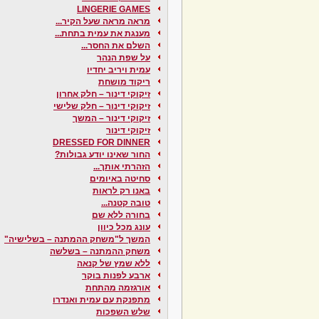
LINGERIE GAMES
מראה מראה שעל הקיר...
מענגת את עמית בתחת...
השלם את החסר...
על שפת הנהר
עמית ויריב יחדיו
ריקוד מושחת
זיקוקי דינור – חלק אחרון
זיקוקי דינור – חלק שלישי
זיקוקי דינור – המשך
זיקוקי דינור
DRESSED FOR DINNER
החור שאינו יודע גבולות?
הזהרתי אותך...
סחיטה באיומים
באנו רק לראות
טובה קטנה...
בחורה ללא שם
עונג מכל כיוון
המשך ל"משחק ההמתנה – בשלישיה"
משחק ההמתנה – בשלשה
ללא שמץ של קנאה
ארבע לפנות בוקר
אורגזמה מהתחת
מתפנקת עם עמית ואנדרו
שלש השפכות