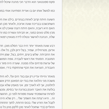
סקס ספונטאני הוא הדבר הכי מהנה שיכול להי
כמו למשל אותו יום בו אורית הפתיעה אותי במ
השעה היתה קרוב לאחת בצהרים. בילנו את היום
השתכשכנו בבריכה שעה ארוכה, ולאחר מכן התר
האם היא רעבה, והאם היתה רוצה שאכין לנו אר
מכין סלט טעים כמוני, או חביתה עשירה כמו זהו
שלה, הנהנה לאישור ונטלה לידה מגאזין רפואי.
רבע שעה מאוחר יותר היה כבר הסלט מוכן. חתיכ
אדום, פטרוזיליה, שמיר, בצל ירוק ולבן, כל אל
את החביתה. שלש ביצים, זיתים, בצל, שמן זית..
המטבח. הסטתי את ראשי לעברה. גופה המושלם 
של ערוגת פרחים עלה ממנה. שערה היה פזור 
העבודה, הוציאה את הכף שהחזקתי בידי, ואמרה ל
מאחר והייתי עדיין רק עם בגד הים עלי, לא ה
משכה מני והלאה את בגד-ים הסאטן הדק אשר כי
לחלוטין, אך לא לאורך זמן. אני מאמין שלא עב
בולעת את האבר הענק בגרונה עד בסיסו, ומנ
למרות שהשפכתי שעות ספורות לפני כן, הרגשתי
זה... היא רצתה את השפיך שלי... רק שלא היה בר
לקבל את הזרע שלי: בכוס הרותח, לתוך התחת ה
הרגליים (כדי שתוכל לאחר מכן ללקק מהן כל טי