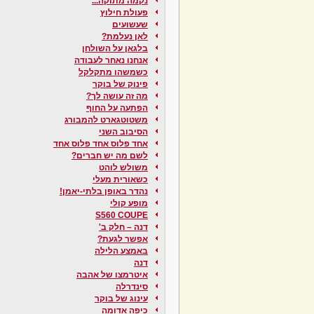
נקמה מתוקה...
פעולת חילוץ
שעשועים
לאן נעלמת?
בלגאן על השולחן
אנחנו נאחר לעבודה
כשמשהו מתקלקל
פינוק של בוקר
מה זה עושה לך?
הפתעה על החוף
משטוטגארט להמבורג
הסיבוב השני
אחד פלוס אחד פלוס אחד
לשם מה יש חברים?
משולש לוהט
כשאורית מעלי
נהדר באופן בלתי-יאמן!
מופע קולי
S560 COUPE
דנה – חלק ב'
אפשר לגעת?
באמצע הלילה
דנה
איטרמצו של אהבה
סינדרלה
עינוג של בוקר
כיפה אדומה