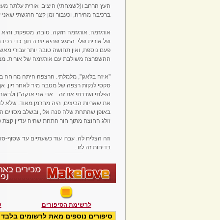
העץ הרחב ו(לשמחתי) היציב. אורית עלתה מעל
ברכיבה מהירה, וכעבור זמן קצר הרגשתי שאני עו
אורגזמה. אורגזמה חזקה. טובה. מספקת. והיא
של אורית שלי. המגע שהיא יצרה תוך כדי רכיבה
פעם נוספת, ואין תחושה טובה יותר עבורי מאש
ההשפרצה משולבת עם אורגזמה של אורית. ממממ
"איזה בלאגן", מלמלתי. הרצפה היתה מרוחה בת
סקסי לנקות רצפה של מטבח מיד לאחר זיון, אך
הפלתי ושברתי את זה... אני אני אנקה") ולר
את שאריות הביצים, היה מחרמן מאוד. שלא לדב
באופן שהתחת שלה פנה אלי, ובשלב מסויים ה
זולג החוצה מתוך חור התחת שהיה עדיין קצת פת
וזה הצליח לה. עברו עוד כשעתיים עד שסוף-ס
בדיחות זה לזו...
לרשימת הסיפורים
ש
סיפורים נוספים מאת לרשומים בלבד